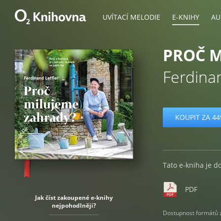
UVÍTACÍ MELODIE
E-KNIHY
AU
PROČ M
Ferdinan
KOUPIT ZA 44
Tato e-kniha je d
PDF
Jak číst zakoupené e-knihy
nejpohodlněji?
Dostupnost formátů zá