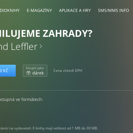
DIOKNIHY
E-MAGAZÍNY
APLIKACE A HRY
SMS/MMS INFO
ILUJEME ZAHRADY?
d Leffler
Koupit jako
9 KČ
Cena včetně DPH
dárek
ostupná ve formátech:
visí na vydavateli. E-knihy mají velikost od 1 MB do 30 MB.