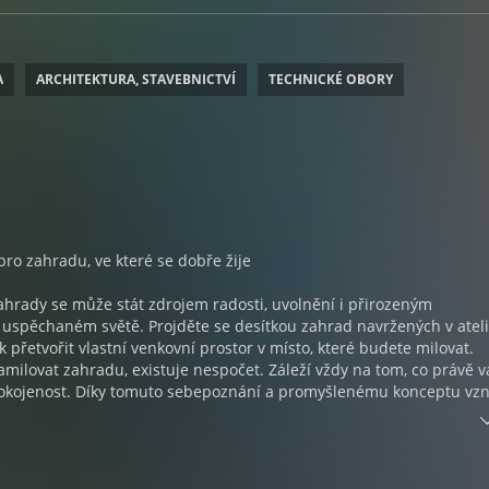
A
ARCHITEKTURA, STAVEBNICTVÍ
TECHNICKÉ OBORY
pro zahradu, ve které se dobře žije
ahrady se může stát zdrojem radosti, uvolnění i přirozeným
 uspěchaném světě. Projděte se desítkou zahrad navržených v atel
ak přetvořit vlastní venkovní prostor v místo, které budete milovat.
amilovat zahradu, existuje nespočet. Záleží vždy na tom, co právě 
spokojenost. Díky tomuto sebepoznání a promyšlenému konceptu vzn
žeme zpomalit, nadechnout se a zažívat každodenní štěstí po celý 
blikace je již čtvrtou knihou renomovaného českého zahradního
nda Lefflera, zakladatele úspěšného ateliéru Flera, autora populár