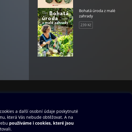
rady,
Bohatá úroda z malé
zahrady
239 Kč
é
nice.
ávací
vropu
 sami
nily