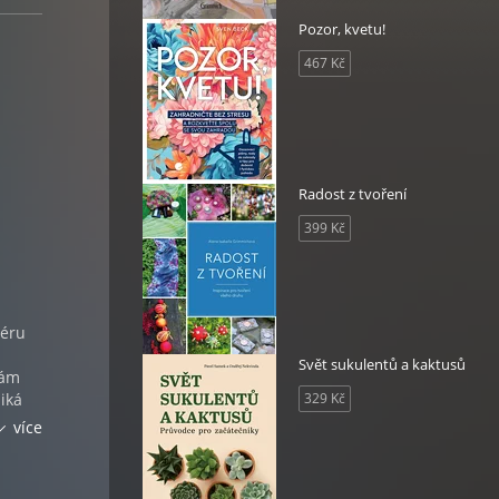
Pozor, kvetu!
467 Kč
Radost z tvoření
399 Kč
iéru
Svět sukulentů a kaktusů
vám
iká
329 Kč
rok.
více
ních