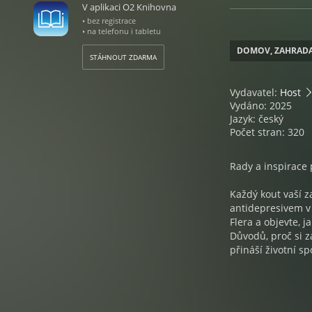
V aplikaci O2 Knihovna
• bez registrace
• na telefonu i tabletu
DOMOV, ZAHRAD
STÁHNOUT ZDARMA
Vydavatel:
Host
Vydáno: 2025
Jazyk: český
Počet stran: 320
Rady a inspirace 
Každý kout vaší z
antidepresivem v
Flera a objevte, j
Důvodů, proč si z
přináší životní 
zahrada, kde doká
Tato podnětná pu
designéra Ferdina