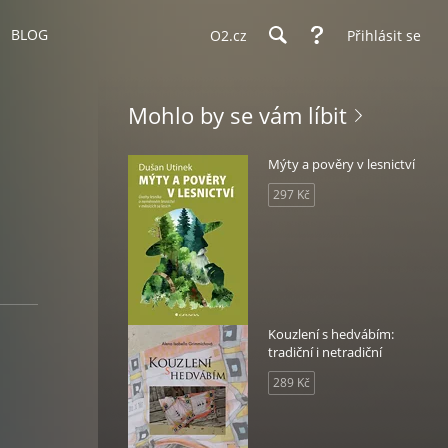
BLOG
O2.cz
Přihlásit se
Mohlo by se vám líbit
Mýty a pověry v lesnictví
297 Kč
Kouzlení s hedvábím:
tradiční i netradiční
289 Kč