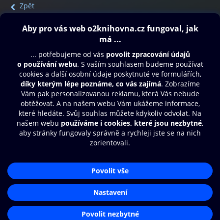
Zpět
Obsah ke stažení
Moje O2 Knihovna
Další zábava
© O2 Czech Republic a.s.
Nákupní řád
Přístupnost
Aplikace O2 Knihovna
Zásady zpracování osobních údajů
Čti a poslouchej své e-knihy a
Cookies
audioknihy rychleji a pohodlněji.
Nastavení cookies