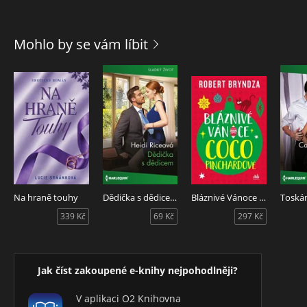
Mohlo by se vám líbit
Na hraně touhy
Dědička s dědicem
Bláznivé Vánoce Coco Pinchardové
339 Kč
69 Kč
297 Kč
Jak číst zakoupené e-knihy nejpohodlněji?
V aplikaci O2 Knihovna