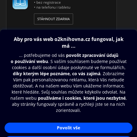
• bez registrace
• na telefonu i tabletu
STÁHNOUT ZDARMA
Obsah ke stažení
Moje O2 Knihovna
Další zábava
© O2 Czech Republic a.s.
Nákupní řád
Přístupnost
Aplikace O2 Knihovna
Zásady zpracování osobních údajů