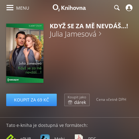
MENU
KDYŽ SE ZA MĚ NEVDÁŠ…!
Julia Jamesová
Koupit jako
KOUPIT ZA 69 KČ
Cena včetně DPH
dárek
Tato e-kniha je dostupná ve formátech:
ePUB
Mobi
PDF