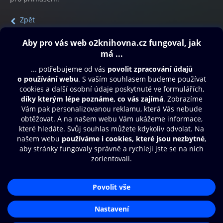
Zpět
Obsah ke stažení
Moje O2 Knihovna
Další zábava
© O2 Czech Republic a.s.
Nákupní řád
Přístupnost
Aplikace O2 Knihovna
Zásady zpracování osobních údajů
Čti a poslouchej své e-knihy a
Cookies
audioknihy rychleji a pohodlněji.