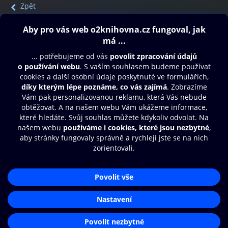
Zpět
Obsah ke stažení
Moje O2 Knihovna
Další zábava
© O2 Czech Republic a.s.
Nákupní řád
Přístupnost
Aplikace O2 Knihovna
Zásady zpracování osobních údajů
Čti a poslouchej své e-knihy a
Cookies
audioknihy rychleji a pohodlněji.
Nastavení cookies