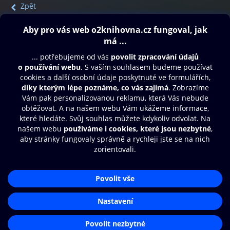
Zpět
Obsah ke stažení
Moje O2 Knihovna
Další zábava
© O2 Czech Republic a.s.
Nákupní řád
Přístupnost
Aplikace O2 Knihovna
Zásady zpracování osobních údajů
Čti a poslouchej své e-knihy a
Cookies
audioknihy rychleji a pohodlněji.
Nastavení cookies