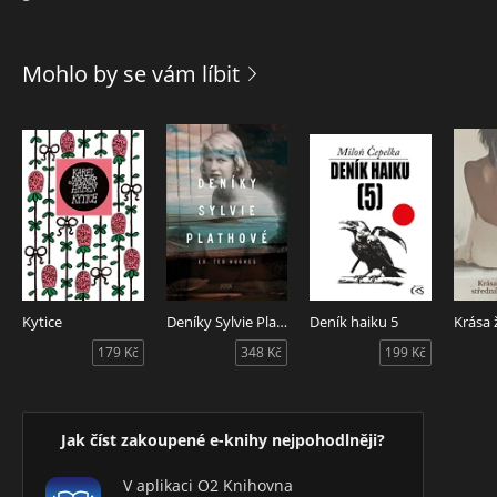
Mohlo by se vám líbit
Kytice
Deníky Sylvie Plathové
Deník haiku 5
179 Kč
348 Kč
199 Kč
Jak číst zakoupené e-knihy nejpohodlněji?
V aplikaci O2 Knihovna