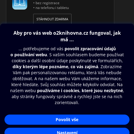
• bez registrace
• na telefonu i tabletu
STÁHNOUT ZDARMA
Obsah ke stažení
Moje O2 Knihovna
Další zábava
© O2 Czech Republic a.s.
Nákupní řád
Aplikace O2 Knihovna
Přístupnost
Zásady zpracování osobních údajů
Čti a poslouchej své e-knihy a