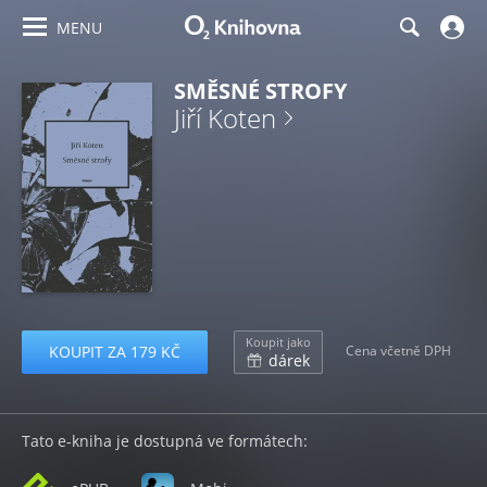
MENU
SMĚSNÉ STROFY
Jiří Koten
Koupit jako
KOUPIT ZA 179 KČ
Cena včetně DPH
dárek
Tato e-kniha je dostupná ve formátech: