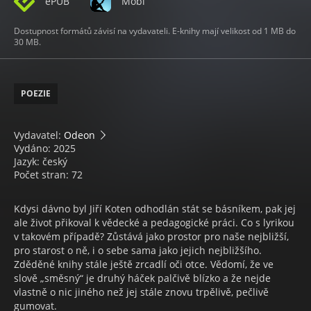
ePUB
Mobi
Dostupnost formátů závisí na vydavateli. E-knihy mají velikost od 1 MB do
30 MB.
POEZIE
Vydavatel:
Odeon
Vydáno: 2025
Jazyk: český
Počet stran: 72
Kdysi dávno byl Jiří Koten odhodlán stát se básníkem, pak jej
ale život přikoval k vědecké a pedagogické práci. Co s lyrikou
v takovém případě? Zůstává jako prostor pro naše nejbližší,
pro starost o ně, i o sebe sama jako jejich nejbližšího.
Zděděné knihy stále ještě zrcadlí oči otce. Vědomí, že ve
slově „směsný“ je druhý háček palčivě blízko a že nejde
vlastně o nic jiného než jej stále znovu trpělivě, pečlivě
gumovat.