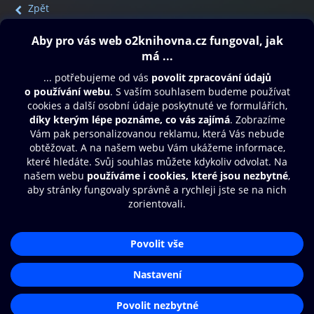
Zpět
Obsah ke stažení
Moje O2 Knihovna
Další zábava
© O2 Czech Republic a.s.
Nákupní řád
Přístupnost
Aplikace O2 Knihovna
Zásady zpracování osobních údajů
Čti a poslouchej své e-knihy a
Cookies
audioknihy rychleji a pohodlněji.
Nastavení cookies