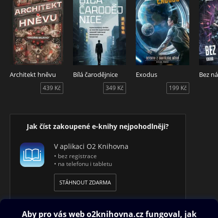
Architekt hněvu
Bílá čarodějnice
Exodus
439 Kč
349 Kč
199 Kč
Jak číst zakoupené e-knihy nejpohodlněji?
V aplikaci O2 Knihovna
• bez registrace
• na telefonu i tabletu
STÁHNOUT ZDARMA