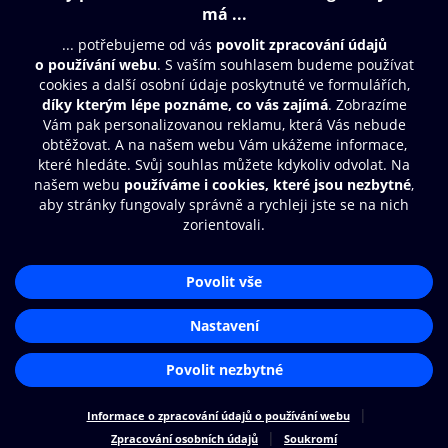
Obsah ke stažení
Moje O2 Knihovna
Další zábava
© O2 Czech Republic a.s.
Nákupní řád
Přístupnost
Aplikace O2 Knihovna
Zásady zpracování osobních údajů
Čti a poslouchej své e-knihy a
Cookies
audioknihy rychleji a pohodlněji.
Nastavení cookies
STÁHNOUT