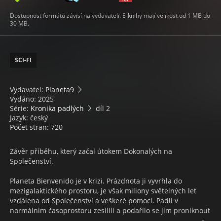
Dostupnost formátů závisí na vydavateli. E-knihy mají velikost od 1 MB do
30 MB.
SCI-FI
Vydavatel:
Planeta9
Vydáno: 2025
Série:
Kronika padlých
díl 2
Jazyk: český
Počet stran: 720
Závěr příběhu, který začal útokem Dokonalých na
Společenství.
Planeta Bienvenido je v krizi. Prázdnota ji vyvrhla do
mezigalaktického prostoru, je však miliony světelných let
vzdálena od Společenství a veškeré pomoci. Padlí v
normálním časoprostoru zesílili a podařilo se jim proniknout
do všech úrovní lidské společnosti, zanést mezi ně sváry a