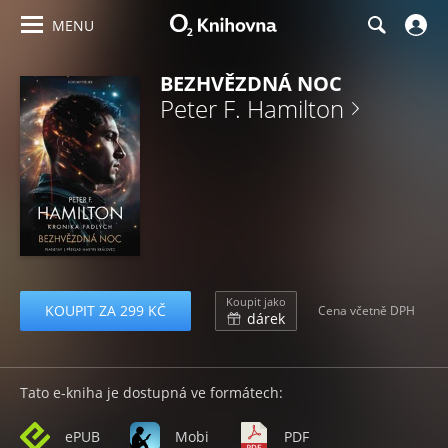
MENU
BEZHVĚZDNÁ NOC
Peter F. Hamilton
Koupit jako
KOUPIT ZA 299 KČ
Cena včetně DPH
dárek
Tato e-kniha je dostupná ve formátech:
ePUB
Mobi
PDF