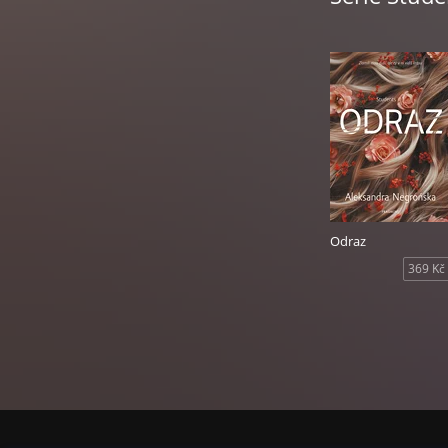
Odraz
369 Kč