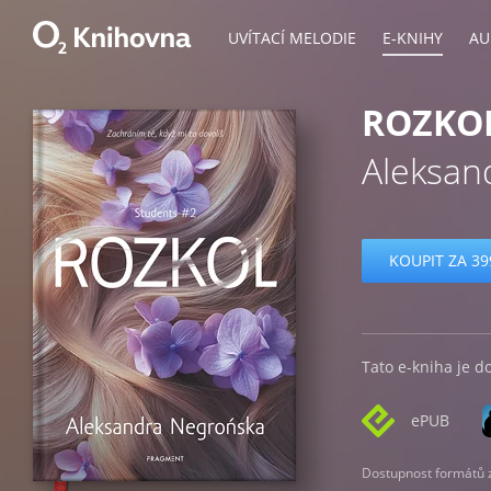
UVÍTACÍ MELODIE
E-KNIHY
AU
ROZKO
Aleksan
KOUPIT ZA 39
Tato e-kniha je d
ePUB
Dostupnost formátů zá