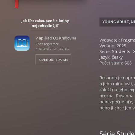
Jak číst zakoupené e-knihy
YOUNG ADULT, N
nejpohodlněji?
V aplikaci O2 Knihovna
Vydavatel:
Fragm
• bez registrace
Vydáno: 2025
• na telefonu i tabletu
Série:
Students
Jazyk: český
STÁHNOUT ZDARMA
Počet stran: 608
Rosanna je napros
o jeho minulosti, 
záleží na jeho exp
hrozba. Rosanna n
nebezpečné hře, 
nebo ji chce jen 
Série Stude