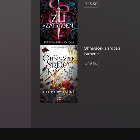
348 Kč
Ohniváček a srdce z
kamene
349 Kč