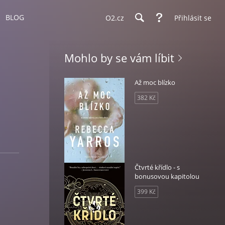
BLOG
O2.cz
Přihlásit se
Mohlo by se vám líbit
Až moc blízko
382 Kč
Čtvrté křídlo - s
bonusovou kapitolou
399 Kč