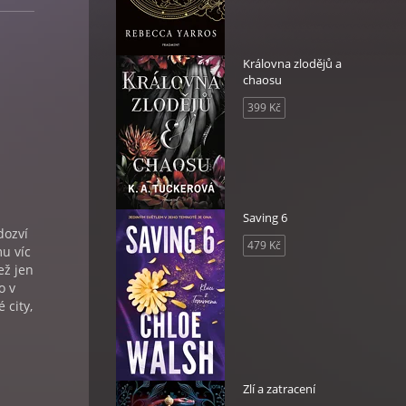
Královna zlodějů a
chaosu
399 Kč
Saving 6
dozví
479 Kč
mu víc
ež jen
o v
 city,
Zlí a zatracení