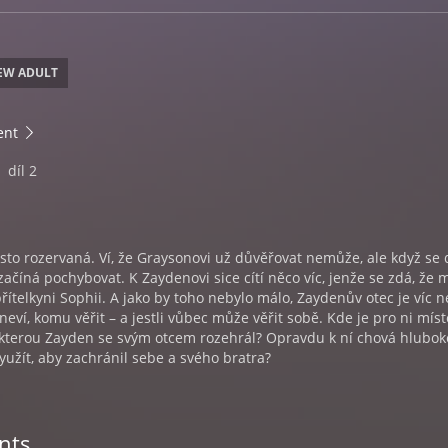
EW ADULT
ent
díl 2
to rozervaná. Ví, že Graysonovi už důvěřovat nemůže, ale když se 
začíná pochybovat. K Zaydenovi sice cítí něco víc, jenže se zdá, že 
řítelkyni Sophii. A jako by toho nebylo málo, Zaydenův otec je víc n
eví, komu věřit – a jestli vůbec může věřit sobě. Kde je pro ni míst
kterou Zayden se svým otcem rozehrál? Opravdu k ní chová hluboké
využít, aby zachránil sebe a svého bratra?
nts