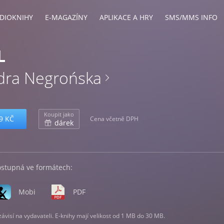
DIOKNIHY
E-MAGAZÍNY
APLIKACE A HRY
SMS/MMS INFO
L
dra Negrońska
Koupit jako
9 KČ
Cena včetně DPH
dárek
ostupná ve formátech:
Mobi
PDF
visí na vydavateli. E-knihy mají velikost od 1 MB do 30 MB.