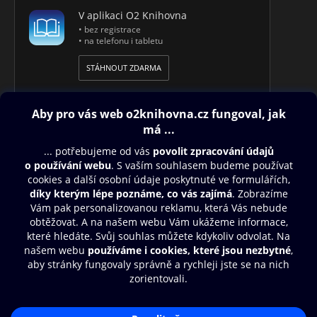
V aplikaci O2 Knihovna
• bez registrace
• na telefonu i tabletu
STÁHNOUT ZDARMA
Obsah ke stažení
Moje O2 Knihovna
Další zábava
© O2 Czech Republic a.s.
Nákupní řád
Přístupnost