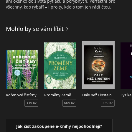
ani okénko do života pytláků a porybných. Perfektní pro
všechny, kdo rybaří – i pro ty, kdo o tom jen rádi čtou.
Mohlo by se vám líbit
Kořenové čistírny
Proměny Země
Dále než Einstein
339 Kč
669 Kč
239 Kč
Jak číst zakoupené e-knihy nejpohodlněji?