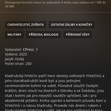
Dostupnost formátů závisí na vydavateli. E-knihy mají velikost od 1 MB do
30 MB.
CHOVATELSTVÍ, ZVÍŘATA
OSTATNÍ ZÁLIBY A KONÍČKY
MILITARY
PŘÍRODA, BIOLOGIE
PŘÍRODNÍ VĚDY
Vydavatel:
CPress
Vydáno: 2025
Jazyk: český
Počet stran: 200
Kladrubský hřebčín patří mezi skvosty světových hřebčínů a
jeho starokladrubští koně byli a jsou jedinými
ceremoniálním koňmi na světě. Původně sloužili českým
králům, dnes slouží na dvorech v Dánsku a ve Švédsku. Jsou
však i koňmi jak pro nejvyšší soutěže spřežení, tak i pro
akademické ježdění. Kniha vypráví o kořenech původu koní a
hřebčínů i o názvu Kladruby. Provede nás dnem i rokem v
kladrubském hřebčíně a sdělí, jak se ona nádherná krajina