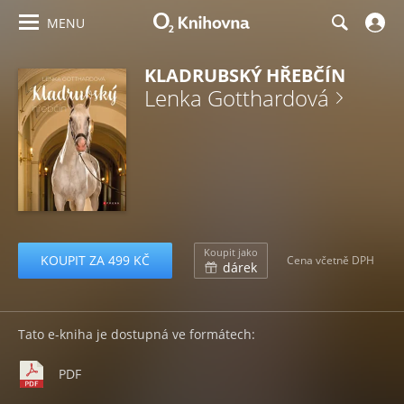
MENU
KLADRUBSKÝ HŘEBČÍN
Lenka Gotthardová
Koupit jako
KOUPIT ZA 499 KČ
Cena včetně DPH
dárek
Tato e-kniha je dostupná ve formátech:
PDF