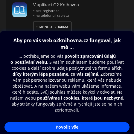
V aplikaci O2 Knihovna
• bez registrace
• na telefonu i tabletu
STÁHNOUT ZDARMA
Obsah ke stažení
Moje O2 Knihovna
Další zábava
© O2 Czech Republic a.s.
Nákupní řád
Aplikace O2 Knihovna
Přístupnost