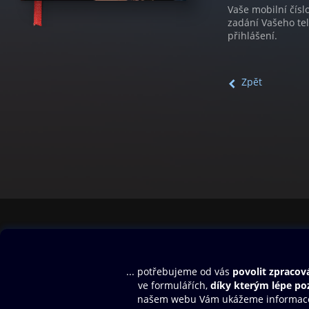
Vaše mobilní čísl
zadání Vašeho te
přihlášení.
Zpět
Obsah ke stažení
Moje O2 Knih
Uvítací melodie
Přihlásit se
Aplikace a hry
E-knihy
Dárkový poukaz
SMS/MMS Info
Audioknihy
Nápověda
Blog