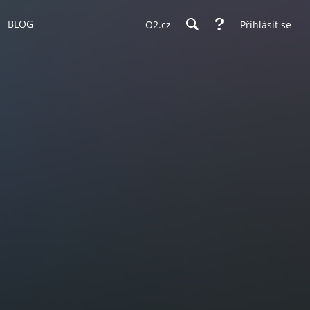
BLOG
O2.cz
Přihlásit se