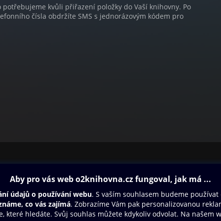
o potřebujeme kvůli přiřazení položky do Vaší knihovny. Po
lefonního čísla obdržíte SMS s jednorázovým kódem pro
ovna
Další zábava
Oneplay
Oneplay Originály
Sport