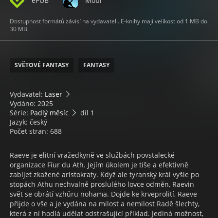
ePUB
Mobi
Dostupnost formátů závisí na vydavateli. E-knihy mají velikost od 1 MB do
30 MB.
SVĚTOVÉ FANTASY
FANTASY
Vydavatel:
Laser
Vydáno: 2025
Série:
Padlý měsíc
díl 1
Jazyk: český
Počet stran: 688
Raeve je elitní vražedkyně ve službách povstalecké
organizace Fíur du Ath. Jejím úkolem je tiše a efektivně
zabíjet zkažené aristokraty. Když ale tyranský král vyšle po
stopách Athu nechvalně proslulého lovce odměn, Raevin
svět se obrátí vzhůru nohama. Dojde ke krveprolití, Raeve
přijde o vše a je vydána na milost a nemilost Radě šlechty,
která z ní hodlá udělat odstrašující příklad. Jediná možnost,