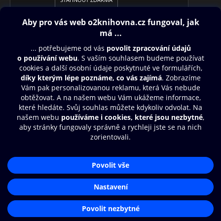
Obsah ke stažení
Moje O2 Knihovna
Další zábava
© O2 Czech Republic a.s.
Nákupní řád
Aplikace O2 Knihovna
Přístupnost
Zásady zpracování osobních údajů
Čti a poslouchej své e-knihy a
audioknihy rychleji a pohodlněji.
Cookies
Nastavení cookies