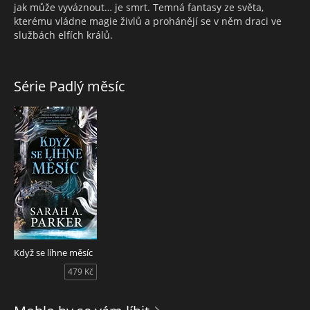
jak může vyváznout… je smrt. Temná fantasy ze světa,
kterému vládne magie živlů a prohánějí se v něm draci ve
službách elfích králů.
Série Padlý měsíc
Když se líhne měsíc
479 Kč