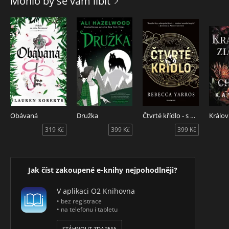
Mohlo by se vám líbit
Obávaná
Družka
Čtvrté křídlo - s bonusovou kapitolou
319 Kč
399 Kč
399 Kč
Jak číst zakoupené e-knihy nejpohodlněji?
V aplikaci O2 Knihovna
• bez registrace
• na telefonu i tabletu
STÁHNOUT ZDARMA