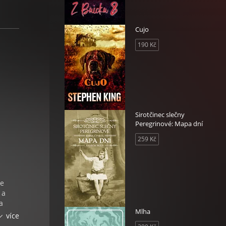
Cujo
190 Kč
Sirotčinec slečny
Peregrinové: Mapa dní
259 Kč
ce
 a
a
Mlha
více