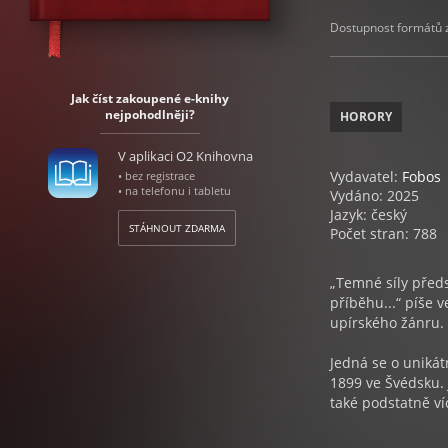
Dostupnost formátů zá
Jak číst zakoupené e-knihy
nejpohodlněji?
HORORY
V aplikaci O2 Knihovna
Vydavatel:
Fobos
• bez registrace
• na telefonu i tabletu
Vydáno: 2025
Jazyk: český
STÁHNOUT ZDARMA
Počet stran: 788
„Temné síly předs
příběhu...“ píše 
upírského žánru.
Jedná se o unikát
1899 ve Švédsku.
také podstatně ví
vzniku Temných si