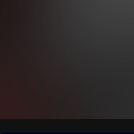
Setkáváme se zde
poznámkách k Drac
na tom, že Temné 
podstatně zkrácen
Milovníci Draculy
koncem. Hrabě Dra
spiknutí se světo
uctíváním pohans
A po draculovském
svými polibky pok