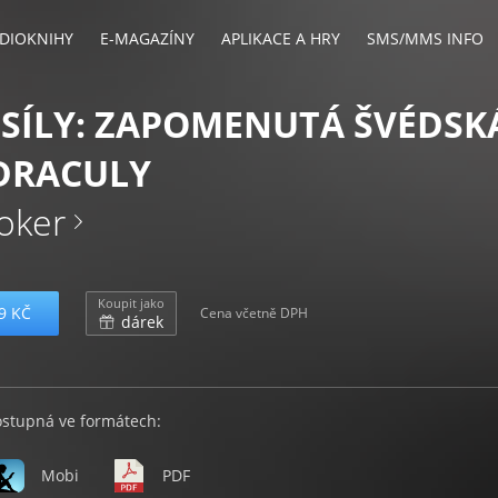
DIOKNIHY
E-MAGAZÍNY
APLIKACE A HRY
SMS/MMS INFO
SÍLY: ZAPOMENUTÁ ŠVÉDSK
DRACULY
oker
Koupit jako
9 KČ
Cena včetně DPH
dárek
ostupná ve formátech:
Mobi
PDF