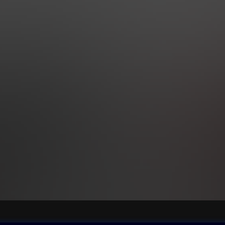
 se spoustou postav a motivů, které najdeme ve Stokerových
ulovi, z konečné verze je však autor vyškrtl. Literární vědci se sho
síly vycházejí z rané verze klasického Draculy. Následně byl román
é podobě přeložen do islandštiny, originál je však toto!
 i noví čtenáři dostávají do rukou značně odlišný příběh se zcela n
cula nehodlá pouze rozšířit upíří krev do celého světa, ale v rámc
vými mocnáři chystá nastolení fašistického světového řádu spjatého
kých bohů při krvavých obřadech.
 hradu v Karpatech se prochází Bílá paní, neodolatelná kráska, kt
ouší vlákat advokátního koncipienta Tomase Harkera do tenat zkáz