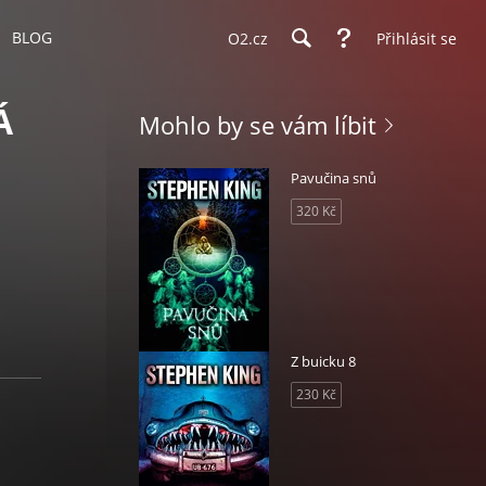
BLOG
O2.cz
Přihlásit se
Á
Mohlo by se vám líbit
Pavučina snů
320 Kč
Z buicku 8
230 Kč