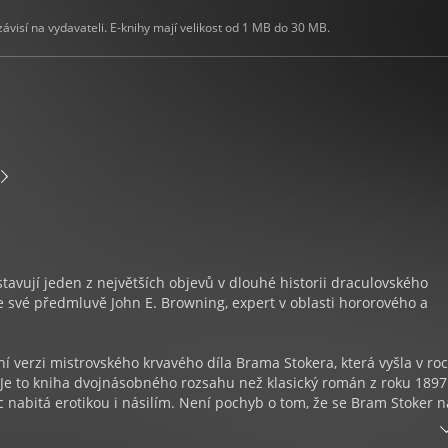
visí na vydavateli. E-knihy mají velikost od 1 MB do 30 MB.
tavují jeden z největších objevů v dlouhé historii draculovského
ve své předmluvě John E. Browning, expert v oblasti hororového a
ní verzi mistrovského krvavého díla Brama Stokera, která vyšla v ro
 Je to kniha dvojnásobného rozsahu než klasický román z roku 1897
c nabitá erotikou i násilím. Není pochyb o tom, že se Bram Stoker n
l podílel, ať už vědomě, či nevědomě.