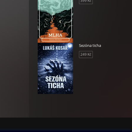
399 Kč
dují
 v
ovým
i
 s
Sezóna ticha
249 Kč
erá se
y.