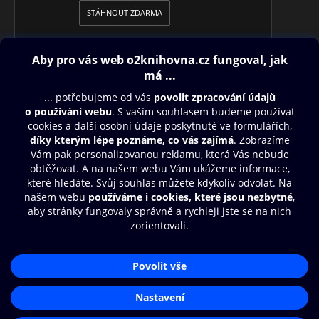
STÁHNOUT ZDARMA
Obsah ke stažení
Moje O2 Knihovna
Další zábava
© O2 Czech Republic a.s.
Nákupní řád
Přístupnost
Aplikace O2 Knihovna
Zásady zpracování osobních údajů
Čti a poslouchej své e-knihy a
Cookies
audioknihy rychleji a pohodlněji.