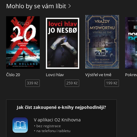
Vyprávění prolíná prvky intrik, rodinných tajemství a
Mohlo by se vám líbit
romantického napětí s postavami, jako je neodbytný Michael
Dorn, Selvin - podivínsky syn hraběnky Moronové, tajemná
paní Pinderová, lékař Tappat budící hrůzu stejně jako
finanční poradce hraběnky Chesney Prey.
Číslo 20
Lovci hlav
Výstřel ve tmě
Pokre
339 Kč
259 Kč
199 Kč
Jak číst zakoupené e-knihy nejpohodlněji?
V aplikaci O2 Knihovna
• bez registrace
• na telefonu i tabletu