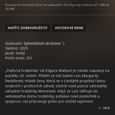
Dostupnost formátů závisí na vydavateli. E-knihy mají velikost od 1 MB do
30 MB.
NAPĚTÍ, DOBRODRUŽSTVÍ
HISTORICKÉ KRIMI
Vydavatel:
Splendidum družstvo
Vydáno: 2025
Jazyk: český
Počet stran: 201
„Podivná hraběnka“ od Edgara Wallace je román napsaný na
počátku 20. století. Příběh se točí kolem Lois Margarity
Reddleové, mladé ženy, která se v Londýně proplétá řadou
osobních i profesních záhad, včetně nové pozice sekretářky
záhadné hraběnky Moronové. Když se Lois stěhuje do
velkolepého domu hraběnky, potkává nové podezřelé a
spojence, což připravuje půdu pro složité tajemství
propletené s jejím vlastním původem...
více