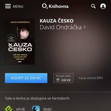
MENU
KAUZA ČESKO
David Ondráčka
Koupit jako
KOUPIT ZA 399 KČ
Cena včetně DPH
dárek
Tato e-kniha je dostupná ve formátech:
ePUB
Mobi