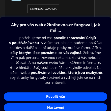
nabídnout vhled do současných podob moci, které ovlivňují
společnost v roce 2025 a budou důležité i v následujících
STÁHNOUT ZDARMA
letech.
Obsah ke stažení
Moje O2 Knihovna
Další zábava
© O2 Czech Republic a.s.
Nákupní řád
Přístupnost
Aplikace O2 Knihovna
Zásady zpracování osobních údajů
Čti a poslouchej své e-knihy a
Cookies