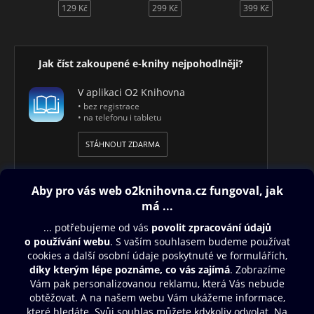
129 Kč
299 Kč
399 Kč
Jak číst zakoupené e-knihy nejpohodlněji?
V aplikaci O2 Knihovna
• bez registrace
• na telefonu i tabletu
STÁHNOUT ZDARMA
Obsah ke stažení
Moje O2 Knihovna
Další zábava