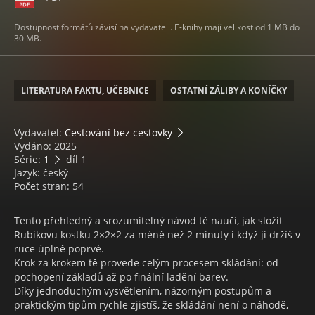
Dostupnost formátů závisí na vydavateli. E-knihy mají velikost od 1 MB do
30 MB.
LITERATURA FAKTU, UČEBNICE
OSTATNÍ ZÁLIBY A KONÍČKY
Vydavatel:
Cestování bez cestovky
Vydáno: 2025
Série:
1
díl 1
Jazyk: český
Počet stran: 54
Tento přehledný a srozumitelný návod tě naučí, jak složit
Rubikovu kostku 2×2×2 za méně než 2 minuty i když ji držíš v
ruce úplně poprvé.
Krok za krokem tě provede celým procesem skládání: od
pochopení základů až po finální ladění barev.
Díky jednoduchým vysvětlením, názorným postupům a
praktickým tipům rychle zjistíš, že skládání není o náhodě,