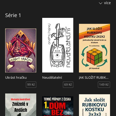
ale o logice a trpělivosti.
více
Rubikova kostka 2×2×2, je ideální volbou pro začátečníky,
Série 1
děti i dospělé, kteří chtějí zapojit mozek, zlepšit soustředění
a zažít radost z úspěchu.
S tímto návodem se z kouzelné kostky stane tvůj oblíbený
trénink trpělivosti i zábavná výzva, kterou zvládneš levou
zadní.
Cílem je: Naučit se složit kostku 2×2×2 do 2 minut, hlavně
jednoduše, přehledně, s úsměvem a konečně poprvé a né
naposled v životě.
Ukrást hračku
Neudělatelní
JAK SLOŽIT RUBIKOVU KOSTKU 2X2X2
99 Kč
69 Kč
149 Kč