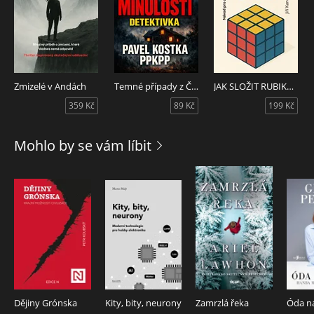
Zmizelé v Andách
Temné případy z Česka 1. Dům bez minulosti
JAK SLOŽIT RUBIKOVU KOSTKU 3x3x3
359 Kč
89 Kč
199 Kč
Mohlo by se vám líbit
Dějiny Grónska
Kity, bity, neurony
Zamrzlá řeka
Óda na