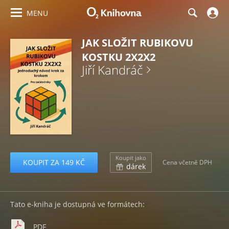
MENU
JAK SLOŽIT RUBIKOVU
KOSTKU 2X2X2
Jiří Kandráč
Koupit jako
KOUPIT ZA 149 KČ
Cena včetně DPH
dárek
Tato e-kniha je dostupná ve formátech:
PDF