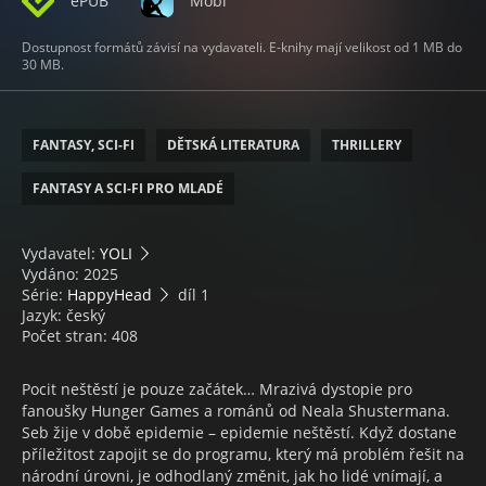
ePUB
Mobi
Dostupnost formátů závisí na vydavateli. E-knihy mají velikost od 1 MB do
30 MB.
FANTASY, SCI-FI
DĚTSKÁ LITERATURA
THRILLERY
FANTASY A SCI-FI PRO MLADÉ
Vydavatel:
YOLI
Vydáno: 2025
Série:
HappyHead
díl 1
Jazyk: český
Počet stran: 408
Pocit neštěstí je pouze začátek… Mrazivá dystopie pro
fanoušky Hunger Games a románů od Neala Shustermana.
Seb žije v době epidemie – epidemie neštěstí. Když dostane
příležitost zapojit se do programu, který má problém řešit na
národní úrovni, je odhodlaný změnit, jak ho lidé vnímají, a