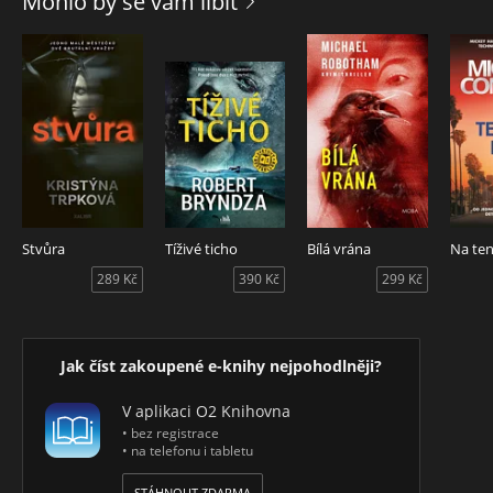
Mohlo by se vám líbit
Stvůra
Tíživé ticho
Bílá vrána
Na te
289 Kč
390 Kč
299 Kč
Jak číst zakoupené e-knihy nejpohodlněji?
V aplikaci O2 Knihovna
• bez registrace
• na telefonu i tabletu
STÁHNOUT ZDARMA