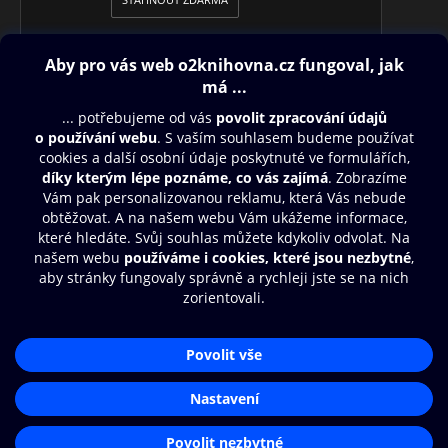
Obsah ke stažení
Moje O2 Knihovna
Další zábava
© O2 Czech Republic a.s.
Nákupní řád
Přístupnost
Aplikace O2 Knihovna
Zásady zpracování osobních údajů
Čti a poslouchej své e-knihy a
Cookies
audioknihy rychleji a pohodlněji.
Nastavení cookies