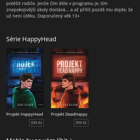
potěšit rodiče. Jenže čím déle v programu je, tím
znepokojivější úkoly dostává... a až příliš pozdě mu dojde, že
už není útěku. Doporučený věk 13+
Série HappyHead
Projekt HappyHead
Projekt DeadHappy
399 Kč
399 Kč