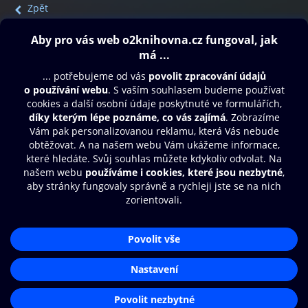
Zpět
Obsah ke stažení
Moje O2 Knihovna
Další zábava
© O2 Czech Republic a.s.
Nákupní řád
Přístupnost
Aplikace O2 Knihovna
Zásady zpracování osobních údajů
Čti a poslouchej své e-knihy a
Cookies
audioknihy rychleji a pohodlněji.
Nastavení cookies