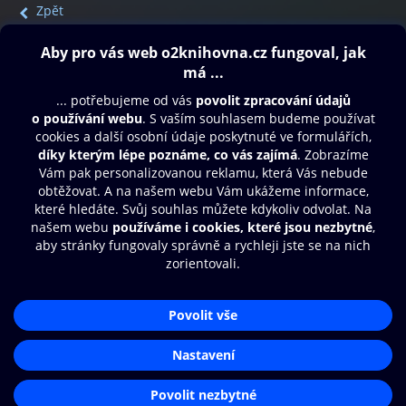
Zpět
Obsah ke stažení
Moje O2 Knihovna
Další zábava
© O2 Czech Republic a.s.
Nákupní řád
Přístupnost
Aplikace O2 Knihovna
Zásady zpracování osobních údajů
Čti a poslouchej své e-knihy a
Cookies
audioknihy rychleji a pohodlněji.
Nastavení cookies