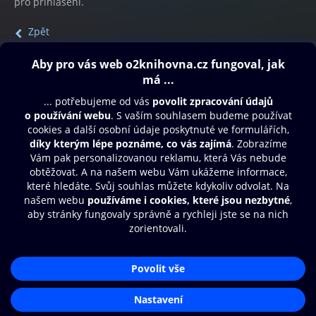
pro přihlášení.
Zpět
Obsah ke stažení
Moje O2 Knihovna
Další zábava
© O2 Czech Republic a.s.
Nákupní řád
Přístupnost
Aplikace O2 Knihovna
Zásady zpracování osobních údajů
Čti a poslouchej své e-knihy a
Cookies
audioknihy rychleji a pohodlněji.