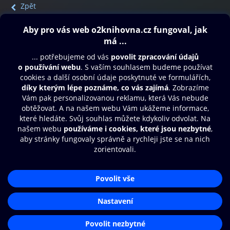
Zpět
Obsah ke stažení
Moje O2 Knihovna
Další zábava
© O2 Czech Republic a.s.
Nákupní řád
Přístupnost
Aplikace O2 Knihovna
Zásady zpracování osobních údajů
Čti a poslouchej své e-knihy a
Cookies
audioknihy rychleji a pohodlněji.
Nastavení cookies