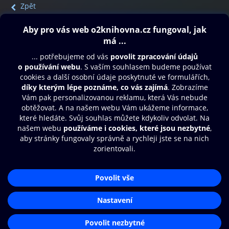
Zpět
Obsah ke stažení
Moje O2 Knihovna
Další zábava
© O2 Czech Republic a.s.
Nákupní řád
Přístupnost
Aplikace O2 Knihovna
Zásady zpracování osobních údajů
Čti a poslouchej své e-knihy a
Cookies
audioknihy rychleji a pohodlněji.
Nastavení cookies