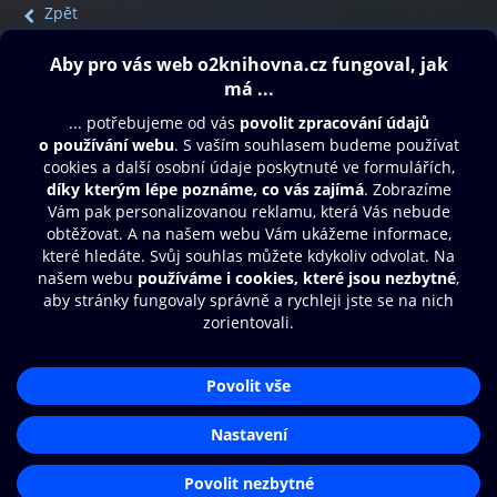
Zpět
Obsah ke stažení
Moje O2 Knihovna
Další zábava
© O2 Czech Republic a.s.
Nákupní řád
Přístupnost
Aplikace O2 Knihovna
Zásady zpracování osobních údajů
Čti a poslouchej své e-knihy a
Cookies
audioknihy rychleji a pohodlněji.
Nastavení cookies