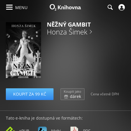
MENU
NĚŽNÝ GAMBIT
Honza Šimek
Koupit jako
KOUPIT ZA 99 KČ
Cena včetně DPH
dárek
Tato e-kniha je dostupná ve formátech:
ePUB
Mobi
PDF