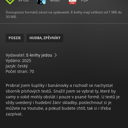
Dostupnost formátů závisí na vydavateli. E-knihy mají velikost od 1 MB do
30 MB.
POEZIE
HUDBA, ZPĚVNÍKY
Vydavatel:
E-knihy jedou
Vydáno: 2025
Jazyk: český
Počet stran: 70
Probral jsem šuplíky i banánovky a rozhodl se nachystat
sborník písňových textů. Snažil jsem se vybrat ty, které by
samy o sobě mohly obstát i pouze v psané formě. U textů je
vždy uvedený i hudební žánr skladby, poslechnout si je
můžete na Youtube, a pokud budete chtít, tak si i třeba
zazpívat.