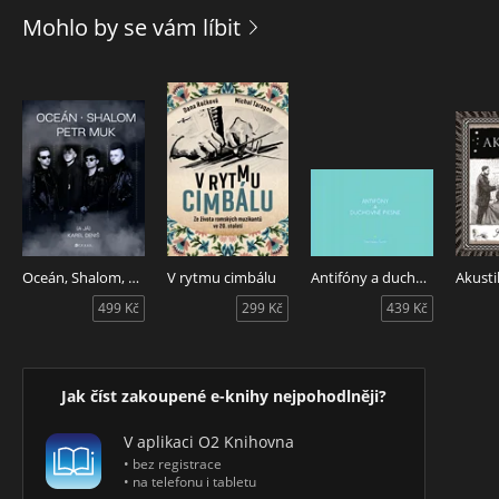
Mohlo by se vám líbit
Oceán, Shalom, Petr Muk (a já)
V rytmu cimbálu
Antifóny a duchovné piesne
Akusti
499 Kč
299 Kč
439 Kč
Jak číst zakoupené e-knihy nejpohodlněji?
V aplikaci O2 Knihovna
• bez registrace
• na telefonu i tabletu