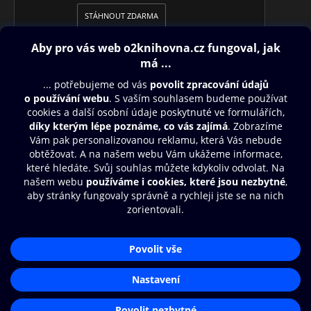
STÁHNOUT ZDARMA
Obsah ke stažení
Moje O2 Knihovna
Další zábava
© O2 Czech Republic a.s.
Nákupní řád
Aplikace O2 Knihovna
Přístupnost
Zásady zpracování osobních údajů
Čti a poslouchej své e-knihy a
audioknihy rychleji a pohodlněji.
Cookies