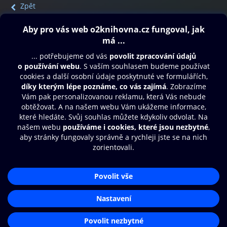
Zpět
Obsah ke stažení
Moje O2 Knihovna
Další zábava
© O2 Czech Republic a.s.
Nákupní řád
Přístupnost
Aplikace O2 Knihovna
Zásady zpracování osobních údajů
Čti a poslouchej své e-knihy a
Cookies
audioknihy rychleji a pohodlněji.
Nastavení cookies