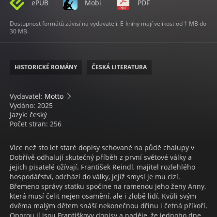
ePUB
Mobi
PDF
Dostupnost formátů závisí na vydavateli. E-knihy mají velikost od 1 MB do
30 MB.
HISTORICKÉ ROMÁNY
ČESKÁ LITERATURA
Vydavatel:
Motto
Vydáno: 2025
Jazyk: český
Počet stran: 256
Více než sto let staré dopisy schované na půdě chalupy v
Dobřívě odhalují skutečný příběh z první světové války a
jejich pisatelé ožívají. František Reindl, majitel rozlehlého
hospodářství, odchází do války, jejíž smysl je mu cizí.
Břemeno správy statku spočine na ramenou jeho ženy Anny,
která musí čelit nejen osamění, ale i zlobě lidí. Kvůli svým
dvěma malým dětem snáší nekonečnou dřinu i četná příkoří.
Oporou jí jsou Františkovy dopisy a naděje, že jednoho dne