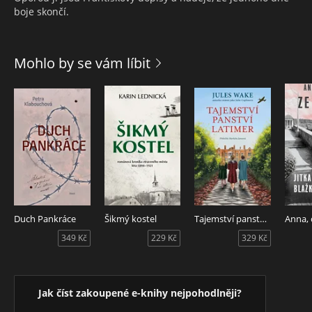
boje skončí.
Mohlo by se vám líbit
Duch Pankráce
Šikmý kostel
Tajemství panství Latimer
349 Kč
229 Kč
329 Kč
Jak číst zakoupené e-knihy nejpohodlněji?