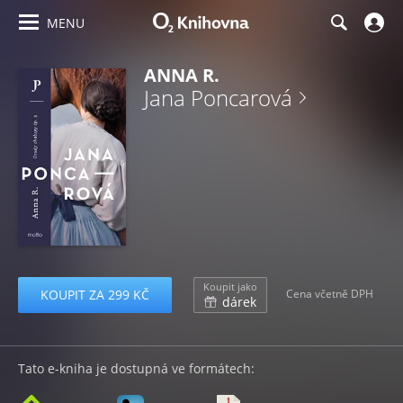
MENU
ANNA R.
Jana Poncarová
Koupit jako
KOUPIT ZA 299 KČ
Cena včetně DPH
dárek
Tato e-kniha je dostupná ve formátech: