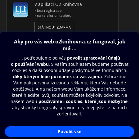
V aplikaci O2 Knihovna
• bez registrace
• na telefonu i tabletu
STÁHNOUT ZDARMA
Obsah ke stažení
Moje O2 Knihovna
Další zábava
© O2 Czech Republic a.s.
Nákupní řád
Aplikace O2 Knihovna
Přístupnost