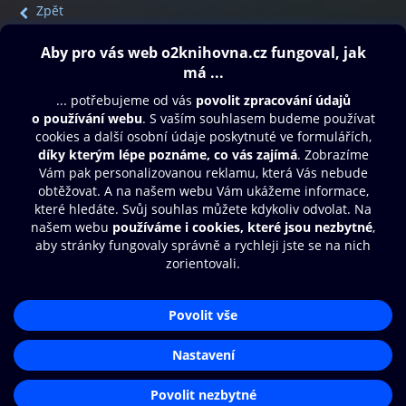
Zpět
Obsah ke stažení
Moje O2 Knihovna
Další zábava
© O2 Czech Republic a.s.
Nákupní řád
Přístupnost
Aplikace O2 Knihovna
Zásady zpracování osobních údajů
Čti a poslouchej své e-knihy a
Cookies
audioknihy rychleji a pohodlněji.
Nastavení cookies