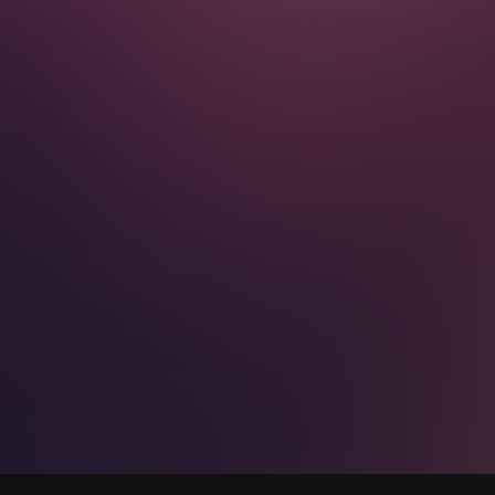
s krutýma, ledově