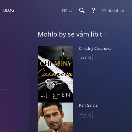
BLOG
O2.cz
Přihlásit se
Mohlo by se vám líbit
Chladný Casanova
329 Kč
Pan Garcia
467 Kč