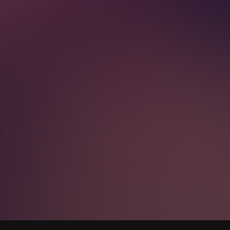
 chladnýma očima způsobí ten největší zvrat v mém životě.