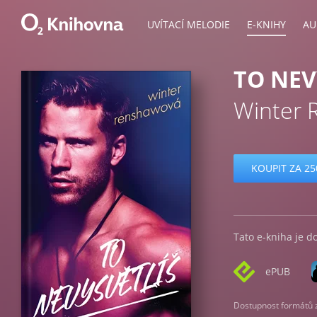
UVÍTACÍ MELODIE
E-KNIHY
AU
TO NEV
Winter 
KOUPIT ZA 25
Tato e-kniha je d
ePUB
Dostupnost formátů zá