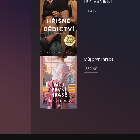
Hříšné dědictví
319 Kč
Můj první hrabě
382 Kč