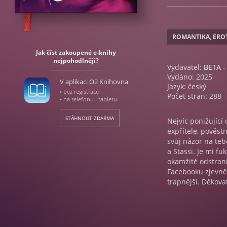
ROMANTIKA, ERO
Jak číst zakoupené e-knihy
nejpohodlněji?
Vydavatel:
BETA -
Vydáno: 2025
V aplikaci O2 Knihovna
Jazyk: český
• bez registrace
Počet stran: 288
• na telefonu i tabletu
STÁHNOUT ZDARMA
Nejvíc ponižujíc
expřítele, pověst
svůj názor na teb
a Stassi. Je mi fuk
okamžitě odstranil
Facebooku zjevně 
trapnější. Děkov
přidané označení
který ke mně po c
choval extrémní,
Navíc mě nic nemo