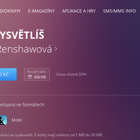
DIOKNIHY
E-MAGAZÍNY
APLIKACE A HRY
SMS/MMS INFO
YSVĚTLÍŠ
Renshawová
Koupit jako
0 KČ
Cena včetně DPH
dárek
ostupná ve formátech:
Mobi
visí na vydavateli. E-knihy mají velikost od 1 MB do 30 MB.