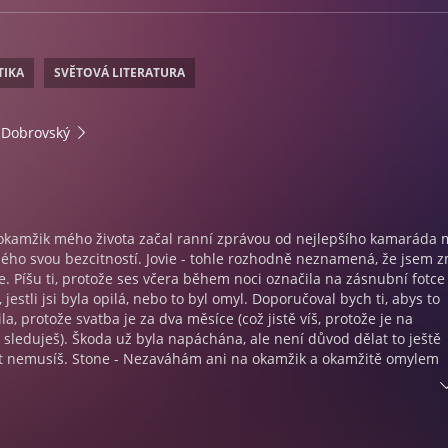
TIKA
SVĚTOVÁ LITERATURA
 Dobrovský
í okamžik mého života začal ranní zprávou od nejlepšího kamaráda
ného svou bezcitností. Jovie - tohle rozhodně neznamená, že jsem z
e. Píšu ti, protože ses včera během noci označila na zásnubní fotce
, jestli jsi byla opilá, nebo to byl omyl. Doporučoval bych ti, abys to
a, protože svatba je za dva měsíce (což jistě víš, protože je na
sleduješ). Škoda už byla napáchána, ale není důvod dělat to ještě
at nemusíš. Stone - Nezaváhám ani na okamžik a okamžitě omylem
 odstraním, jenže pak se ve mně probudí důvtipná spisovatelka a m
elé ty tři roky, kdy jsem na vysoké chodila s jeho nejlepším kamar
 nepochopitelnou nenávist, odpovím. Nečekala jsem ovšem, že odep
hlo připravit na to, co odepíše… ani na to, že tenhle přitažlivý pa