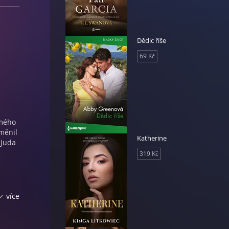
Dědic říše
69 Kč
 mého
měnil
Katherine
 Juda
319 Kč
uži,
více
ádem
íše.
douch