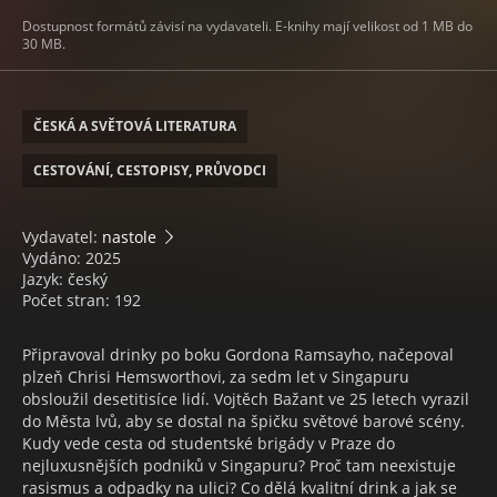
Dostupnost formátů závisí na vydavateli. E-knihy mají velikost od 1 MB do
30 MB.
ČESKÁ A SVĚTOVÁ LITERATURA
CESTOVÁNÍ, CESTOPISY, PRŮVODCI
Vydavatel:
nastole
Vydáno: 2025
Jazyk: český
Počet stran: 192
Připravoval drinky po boku Gordona Ramsayho, načepoval
plzeň Chrisi Hemsworthovi, za sedm let v Singapuru
obsloužil desetitisíce lidí. Vojtěch Bažant ve 25 letech vyrazil
do Města lvů, aby se dostal na špičku světové barové scény.
Kudy vede cesta od studentské brigády v Praze do
nejluxusnějších podniků v Singapuru? Proč tam neexistuje
rasismus a odpadky na ulici? Co dělá kvalitní drink a jak se