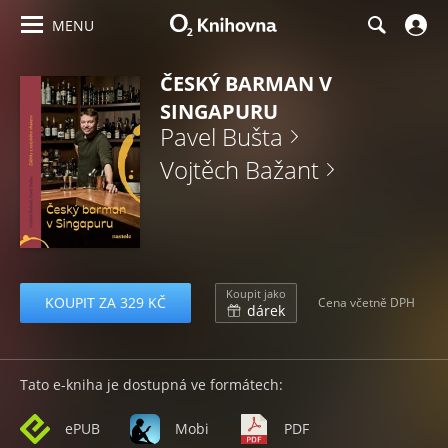
MENU
ČESKÝ BARMAN V
SINGAPURU
Pavel Bušta
Vojtěch Bažant
Koupit jako
KOUPIT ZA 329 KČ
Cena včetně DPH
dárek
Tato e-kniha je dostupná ve formátech:
ePUB
Mobi
PDF