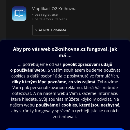
V aplikaci O2 Knihovna
• bez registrace
• na telefonu i tabletu
STÁHNOUT ZDARMA
Obsah ke stažení
Moje O2 Knihovna
Další zábava
© O2 Czech Republic a.s.
Nákupní řád