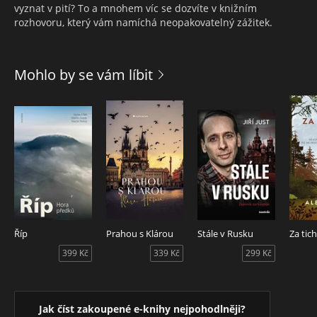
vyznat v pití? To a mnohem víc se dozvíte v knižním
rozhovoru, který vám namíchá neopakovatelný zážitek.
Mohlo by se vám líbit
Říp
Prahou s Klárou
Stále v Rusku
399 Kč
339 Kč
299 Kč
Jak číst zakoupené e-knihy nejpohodlněji?