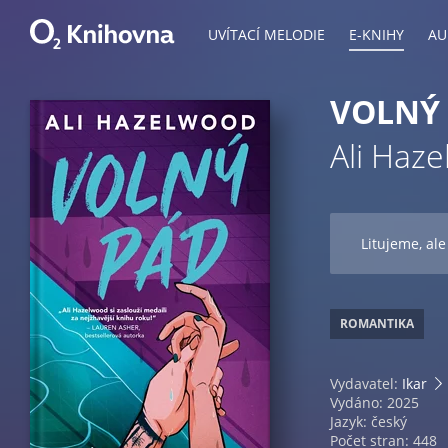
UVÍTACÍ MELODIE
E-KNIHY
AU
VOLNÝ
Ali Haz
Litujeme, ale
ROMANTIKA
Vydavatel:
Ikar
Vydáno: 2025
Jazyk: český
Počet stran: 448