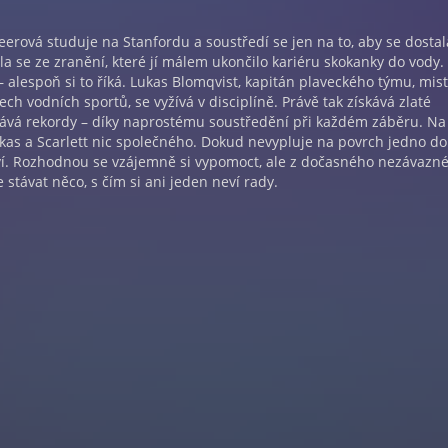
erová studuje na Stanfordu a soustředí se jen na to, aby se dostal
la se ze zranění, které jí málem ukončilo kariéru skokanky do vody.
 alespoň si to říká. Lukas Blomqvist, kapitán plaveckého týmu, mist
ch vodních sportů, se vyžívá v disciplíně. Právě tak získává zlaté
ává rekordy – díky naprostému soustředění při každém záběru. Na
kas a Scarlett nic společného. Dokud nevypluje na povrch jedno d
ví. Rozhodnou se vzájemně si vypomoct, ale z dočasného nezávazn
stávat něco, s čím si ani jeden neví rady.