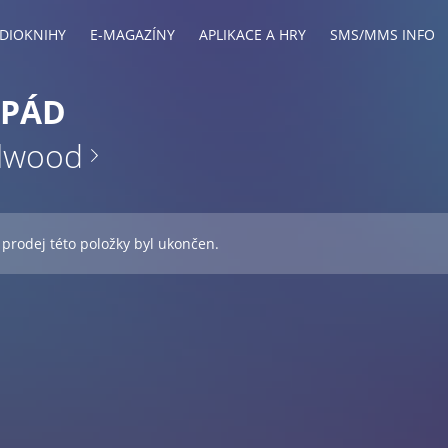
DIOKNIHY
E-MAGAZÍNY
APLIKACE A HRY
SMS/MMS INFO
 PÁD
elwood
 prodej této položky byl ukončen.