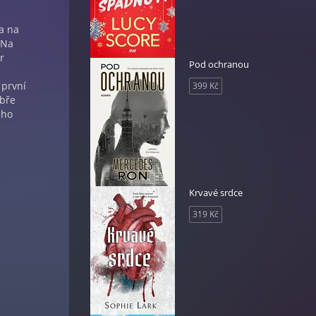
a na
 Na
r
Pod ochranou
 první
399 Kč
obře
ého
Krvavé srdce
319 Kč