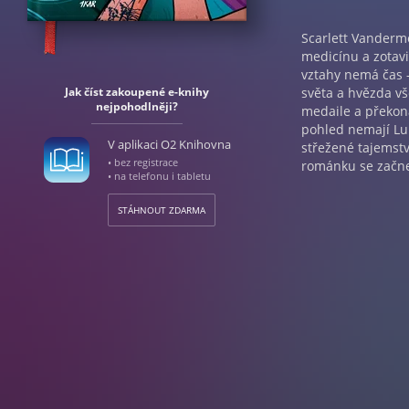
Scarlett Vanderme
medicínu a zotavi
vztahy nemá čas –
Jak číst zakoupené e-knihy
světa a hvězda vše
nejpohodlněji?
medaile a překon
pohled nemají Lu
V aplikaci O2 Knihovna
střežené tajemst
• bez registrace
románku se začne 
• na telefonu i tabletu
STÁHNOUT ZDARMA