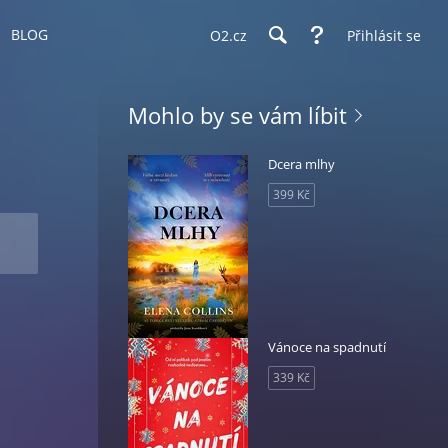
BLOG
O2.cz
Přihlásit se
Mohlo by se vám líbit
Dcera mlhy
399 Kč
Vánoce na spadnutí
339 Kč