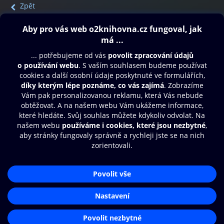
Zpět
Obsah ke stažení
Moje O2 Knihovna
Další zábava
© O2 Czech Republic a.s.
Nákupní řád
Přístupnost
Aplikace O2 Knihovna
Zásady zpracování osobních údajů
Čti a poslouchej své e-knihy a
Cookies
audioknihy rychleji a pohodlněji.
Nastavení cookies