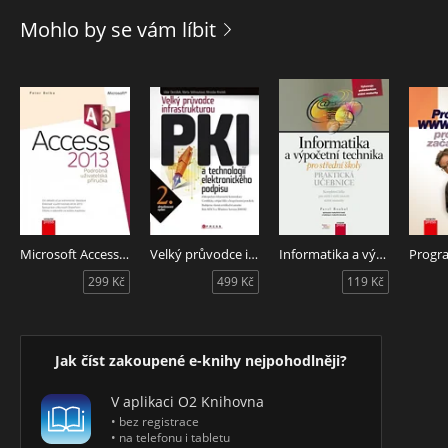
velmi často používané příkazy a konstrukce a na praktických
Mohlo by se vám líbit
ukázkách si procvičíte techniku psaní kódu. Jelikož budete
velmi často pracovat s buňkami, je celá jedna kapitola
věnována práci s objektem Range (oblastí buněk). Obdobně
se další kapitoly zabývají frekventovanými objekty Workbook,
Worksheet a Application. Závěr patří stručnému úvodu do
problematiky řešení chyb v makrech.
Microsoft Access 2013 Podrobná uživatelská příručka
Velký průvodce infrastrukturou PKI
Informatika a výpočetní technika pro střední školy
299 Kč
499 Kč
119 Kč
Jak číst zakoupené e-knihy nejpohodlněji?
V aplikaci O2 Knihovna
• bez registrace
• na telefonu i tabletu