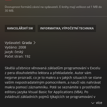
Dostupnost formátů závisí na vydavateli. E-knihy mají velikost od 1 MB do
30 MB.
KANCELÁŘSKÝ SW
INFORMATIKA, VÝPOČETNÍ TECHNIKA
Vydavatel:
Grada
Vydáno: 2008
Jazyk: český
Počet stran: 192
Skvělá učebnice věnovaná základům programování v Excelu
z pera dlouholetého lektora a překladatele. Autor vám
nejprve prozradí, co je to makro a v jakých situacích se stane
vaším nepostradatelným pomocníkem, a naučí vás nahrávat
makra pomocí záznamníku. Poté se seznámíte s prostředím
editoru jazyka Visual Basic for Applications (VBA). Po
zvládnutí základních pojmů týkajících se programování v
Excelu se dozvíte, co jsou to objekty v jazyku VBA, jaké jsou
více
jejich vlastnosti a metody. Autor vám představí některé