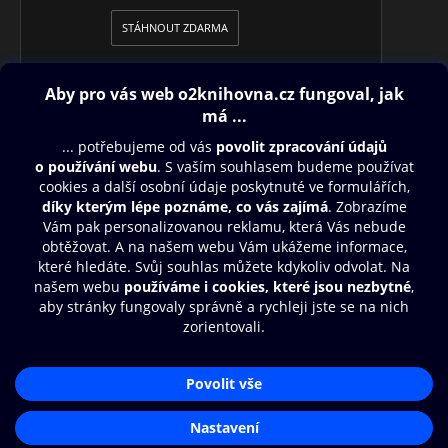
STÁHNOUT ZDARMA
Obsah ke stažení
Moje O2 Knihovna
Další zábava
© O2 Czech Republic a.s.
Nákupní řád
Přístupnost
Aplikace O2 Knihovna
Zásady zpracování osobních údajů
Čti a poslouchej své e-knihy a
Cookies