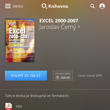
MENU
EXCEL 2000-2007
Jaroslav Černý
Koupit jako
KOUPIT ZA 186 KČ
Cena včetně DPH
dárek
Tato e-kniha je dostupná ve formátech:
PDF