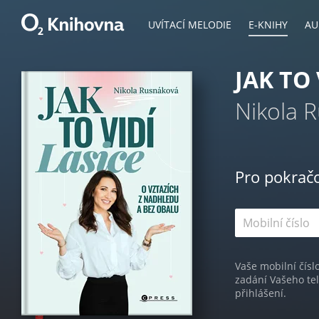
UVÍTACÍ MELODIE
E-KNIHY
AU
JAK TO 
Nikola 
Pro pokrač
Vaše mobilní čísl
zadání Vašeho te
přihlášení.