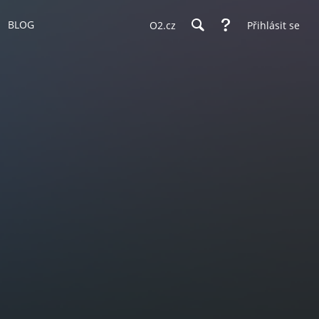
BLOG
O2.cz
Přihlásit se