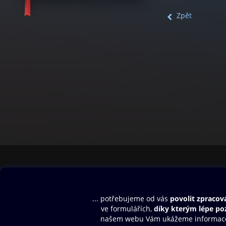
Zpět
Obsah ke stažení
Moje O2 Knih
Uvítací melodie
Přihlásit se
Aplikace a hry
E-knihy
Dárkový poukaz
SMS/MMS Info
Audioknihy
Nápověda
Blog