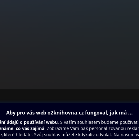
ovna
Další zábava
Oneplay
Oneplay Originály
Sport