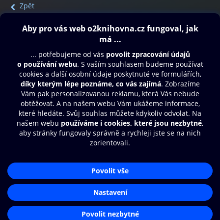
Zpět
Obsah ke stažení
Moje O2 Knihovna
Další zábava
© O2 Czech Republic a.s.
Nákupní řád
Přístupnost
Aplikace O2 Knihovna
Zásady zpracování osobních údajů
Čti a poslouchej své e-knihy a
Cookies
audioknihy rychleji a pohodlněji.
Nastavení cookies