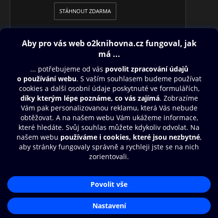
STÁHNOUT ZDARMA
Obsah ke stažení
Moje O2 Knihovna
Další zábava
© O2 Czech Republic a.s.
Nákupní řád
Přístupnost
Aplikace O2 Knihovna
Zásady zpracování osobních údajů
Čti a poslouchej své e-knihy a
Cookies
audioknihy rychleji a pohodlněji.