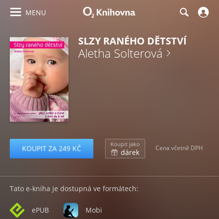
MENU
SLZY RANÉHO DĚTSTVÍ
Aletha Solterová
Koupit jako
KOUPIT ZA 249 KČ
Cena včetně DPH
dárek
Tato e-kniha je dostupná ve formátech:
ePUB
Mobi