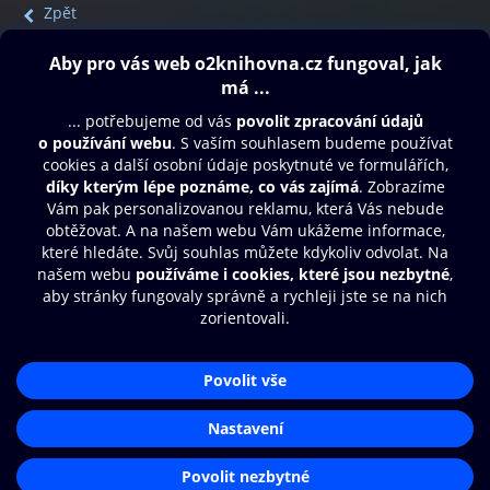
Zpět
Obsah ke stažení
Moje O2 Knihovna
Další zábava
© O2 Czech Republic a.s.
Nákupní řád
Přístupnost
Aplikace O2 Knihovna
Zásady zpracování osobních údajů
Čti a poslouchej své e-knihy a
Cookies
audioknihy rychleji a pohodlněji.
Nastavení cookies