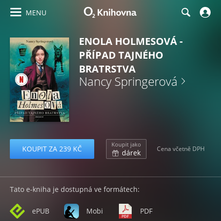
MENU
ENOLA HOLMESOVÁ -
PŘÍPAD TAJNÉHO
BRATRSTVA
Nancy Springerová
Koupit jako
KOUPIT ZA 239 KČ
Cena včetně DPH
dárek
Tato e-kniha je dostupná ve formátech:
ePUB
Mobi
PDF