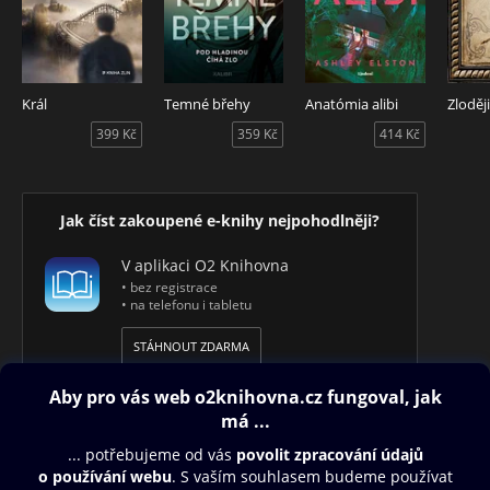
Král
Temné břehy
Anatómia alibi
Zloděj
399 Kč
359 Kč
414 Kč
Jak číst zakoupené e-knihy nejpohodlněji?
V aplikaci O2 Knihovna
• bez registrace
• na telefonu i tabletu
STÁHNOUT ZDARMA
Obsah ke stažení