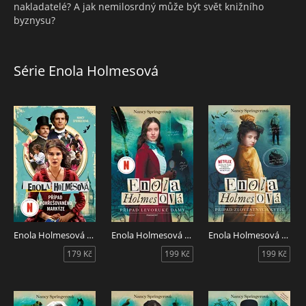
nakladatelé? A jak nemilosrdný může být svět knižního
byznysu?
Série Enola Holmesová
Enola Holmesová - Případ pohřešovaného markýze
Enola Holmesová - Případ levoruké dámy
Enola Holmesová - Případ zlověstných kytic
179 Kč
199 Kč
199 Kč