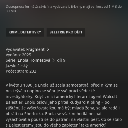
Dostupnost formátů závisí na vydavateli. E-knihy mají velikost od 1 MB do
30 MB.
KRIMI, DETEKTIVKY
BELETRIE PRO DĚTI
Vydavatel:
Fragment
Vydáno: 2025
Série:
Enola Holmesová
díl 9
Jazyk: český
Počet stran: 232
V květnu 1890 je Enola už zcela samostatná, před nikým se
neskrývá a naplno se věnuje své práci vědecké
investigátorky. Když zmizí americký literární agent Wolcott
Balestier, Enolu osloví jeho přítel Rudyard Kipling – po
zjištění, že vyšetřovatelkou má být mladá žena, se ale raději
obrátí na Sherlocka. Enola se však nehodlá nechat
vyšachovat a pouští se do pátrání na vlastní pěst. Co se stalo
s Balestierem? Jsou do všeho zapletení také američtí