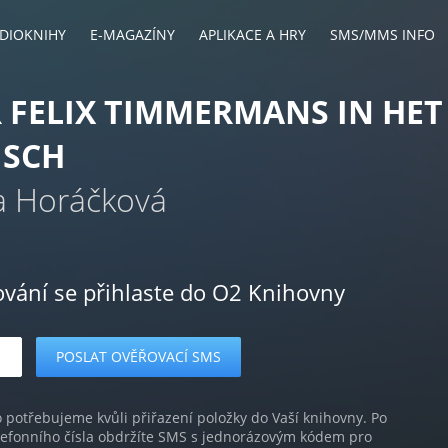
DIOKNIHY
E-MAGAZÍNY
APLIKACE A HRY
SMS/MMS INFO
R FELIX TIMMERMANS IN HET
ISCH
a Horáčková
ování se přihlaste do O2 Knihovny
o potřebujeme kvůli přiřazení položky do Vaší knihovny. Po
lefonního čísla obdržíte SMS s jednorázovým kódem pro