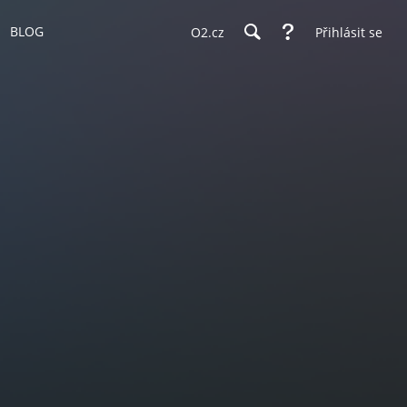
BLOG
O2.cz
Přihlásit se