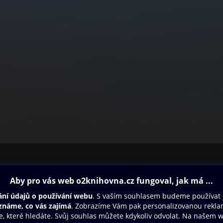
ovna
Další zábava
Oneplay
Oneplay Originály
Sport