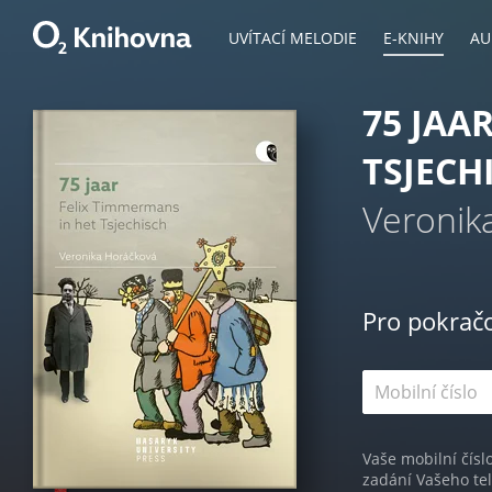
UVÍTACÍ MELODIE
E-KNIHY
AU
75 JAA
TSJECH
Veronik
Pro pokrač
Vaše mobilní čísl
zadání Vašeho te