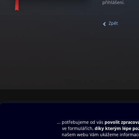
přihlášení.
Zpět
Obsah ke stažení
Moje O2 Knih
Uvítací melodie
Přihlásit se
Aplikace a hry
E-knihy
Dárkový poukaz
SMS/MMS Info
Audioknihy
Nápověda
Blog