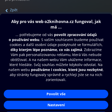
Zpět
Obsah ke stažení
Moje O2 Knihovna
Další zábava
© O2 Czech Republic a.s.
Nákupní řád
Přístupnost
Aplikace O2 Knihovna
Zásady zpracování osobních údajů
Čti a poslouchej své e-knihy a
Cookies
audioknihy rychleji a pohodlněji.