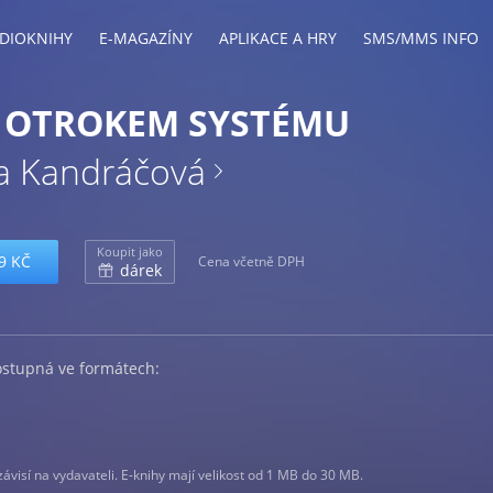
DIOKNIHY
E-MAGAZÍNY
APLIKACE A HRY
SMS/MMS INFO
 OTROKEM SYSTÉMU
a Kandráčová
Koupit jako
9 KČ
Cena včetně DPH
dárek
ostupná ve formátech:
visí na vydavateli. E-knihy mají velikost od 1 MB do 30 MB.