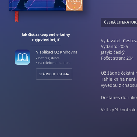
ČESKÁ LITERATUR
Jak číst zakoupené e-knihy
nejpohodlněji?
Vydavatel:
Cestov
Vydáno: 2025
V aplikaci O2 Knihovna
Jazyk: český
Počet stran: 204
• bez registrace
• na telefonu i tabletu
Už žádné čekání n
STÁHNOUT ZDARMA
Tahle kniha není 
vyvedou z chaosu
Dostaneš do rukou
Vzít zpět kontro
Zbavit se závislo
Vytvořit si více z