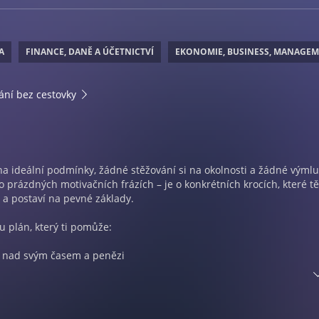
A
FINANCE, DANĚ A ÚČETNICTVÍ
EKONOMIE, BUSINESS, MANAGE
ání bez cestovky
a ideální podmínky, žádné stěžování si na okolnosti a žádné výmlu
o prázdných motivačních frázích – je o konkrétních krocích, které tě
 a postaví na pevné základy.
 plán, který ti pomůže:
lu nad svým časem a penězi
sti na systému a jeho diktátu
drojů příjmů a větší finanční jistotu