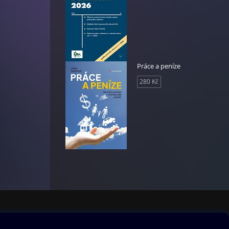
nutí.
Práce a peníze
280 Kč
ují
volně
í
lání