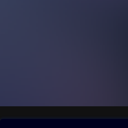
Budovat život, kt
Krok za krokem se 
Zjistíš, že svobo
Víc svobody. Víc 
A hlavně – žádné 
Tvůj nový život ne
Začíná právě teď.
Nebuď otrokem sys
průvodce pro každé
jiní. Kniha je na
přemýšlet, zpoch
Autorka otevírá o
zaměstnání, až po
zůstává uvězněnýc
nezávislost víc ne
nekončí diplome
Obsah ke stažení
Moje O2 Knih