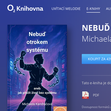
UVÍTACÍ MELODIE
E-KNIHY
AU
NEBUĎ
Michael
KOUPIT ZA 43
Tato e-kniha je d
PDF
Dostupnost formátů zá