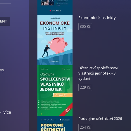
Ekonomické instinkty
MENT
305 Kč
Účetnictví společenství
vy.
vlastníků jednotek - 3.
vydání
229 Kč
více
Podvojné účetnictví 2026
254 Kč