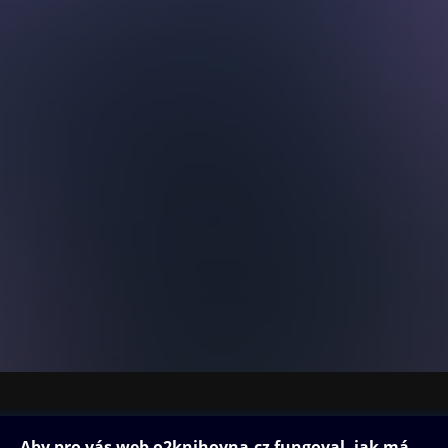
erý má smysl – podle tvých pravidel
naučíš, jak myslet jako tvůrce, ne jako oběť.
da není luxus pro pár vyvolených, ale výsledek každodenních rozhod
peněz. Víc smyslu.
čekání na „až někdy“.
začíná zítra.
tému, aneb jak přežít život bez systému je prakticko-motivační
ho, kdo cítí, že nechce svůj život prožít v zajetí pravidel, která urč
psána srozumitelně, přímo a bez zbytečných frází – aby tě donutila
ybňovat a hlavně jednat.
či čtenáři k tomu, jak funguje moderní systém – od školy, přes
 finanční a společenské návyky – a ukazuje, proč mnoho lidí dobro
h ve vzorcích, které jim brání žít naplno. Dozvíš se, proč je finančn
ž jen stav účtu, proč je důležité mít více zdrojů příjmů, a proč vzdě
m.
ovna
Další zábava