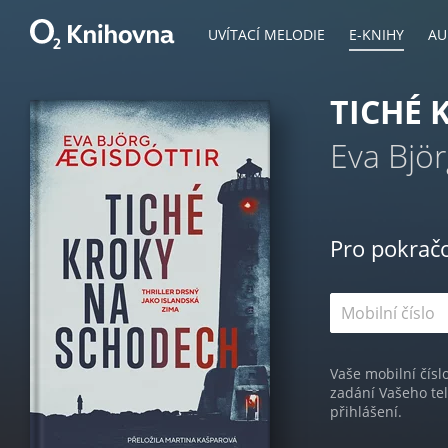
UVÍTACÍ MELODIE
E-KNIHY
AU
TICHÉ 
Eva Björ
Pro pokrač
Vaše mobilní čísl
zadání Vašeho te
přihlášení.