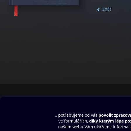
Zpět
Obsah ke stažení
Moje O2 Knih
Uvítací melodie
Přihlásit se
Aplikace a hry
E-knihy
Dárkový poukaz
SMS/MMS Info
Audioknihy
Nápověda
Blog