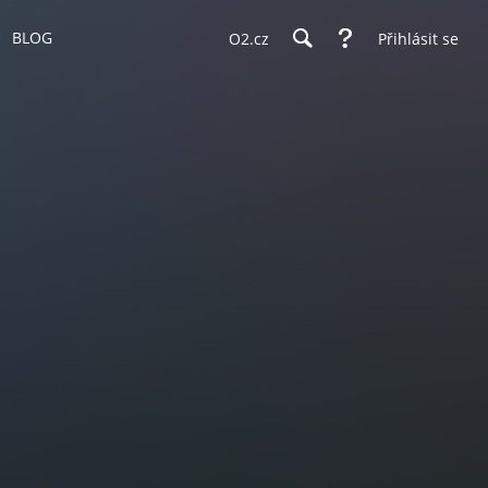
BLOG
O2.cz
Přihlásit se