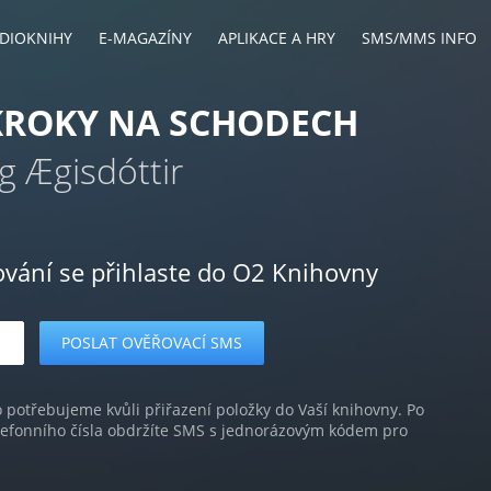
DIOKNIHY
E-MAGAZÍNY
APLIKACE A HRY
SMS/MMS INFO
KROKY NA SCHODECH
g Ægisdóttir
ování se přihlaste do O2 Knihovny
o potřebujeme kvůli přiřazení položky do Vaší knihovny. Po
lefonního čísla obdržíte SMS s jednorázovým kódem pro