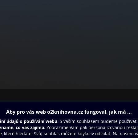
ovna
Další zábava
Oneplay
Oneplay Originály
Sport