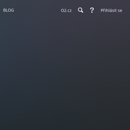
BLOG
O2.cz
Přihlásit se