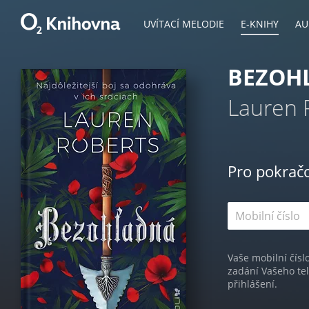
UVÍTACÍ MELODIE
E-KNIHY
AU
BEZOH
Lauren 
Pro pokrač
Vaše mobilní čísl
zadání Vašeho te
přihlášení.