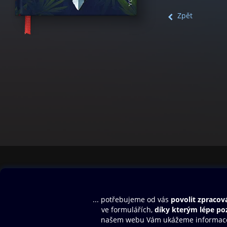
Zpět
Obsah ke stažení
Moje O2 Knih
Uvítací melodie
Přihlásit se
Aplikace a hry
E-knihy
Dárkový poukaz
SMS/MMS Info
Audioknihy
Nápověda
Blog