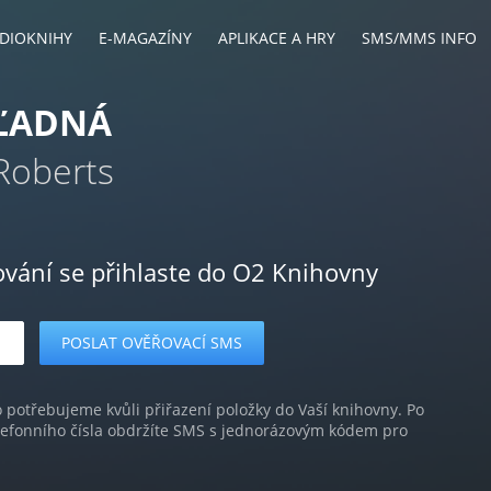
DIOKNIHY
E-MAGAZÍNY
APLIKACE A HRY
SMS/MMS INFO
ĽADNÁ
Roberts
ování se přihlaste do O2 Knihovny
o potřebujeme kvůli přiřazení položky do Vaší knihovny. Po
lefonního čísla obdržíte SMS s jednorázovým kódem pro