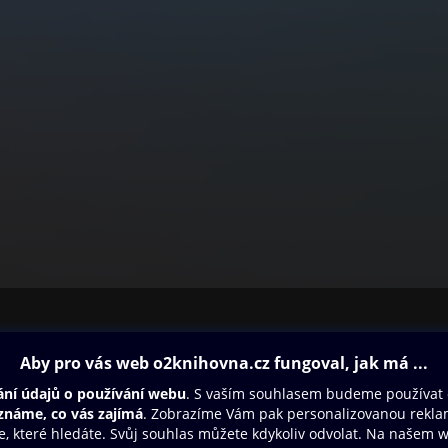
ovna
Další zábava
Oneplay
Oneplay Originály
Sport