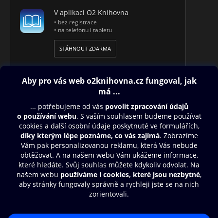
V aplikaci O2 Knihovna
• bez registrace
• na telefonu i tabletu
STÁHNOUT ZDARMA
Obsah ke stažení
Moje O2 Knihovna
Další zábava
© O2 Czech Republic a.s.
Nákupní řád