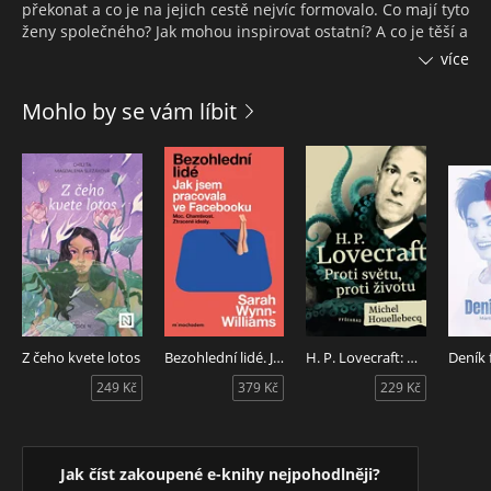
překonat a co je na jejich cestě nejvíc formovalo. Co mají tyto
ženy společného? Jak mohou inspirovat ostatní? A co je těší a
naopak frustruje? Tato kniha nabízí další pohled do jejich
více
myšlení, hodnot i každodenní reality – a přináší inspiraci
všem, kdo chtějí jít za svými sny, aniž by ztratili sami sebe. V
Mohlo by se vám líbit
knize se můžete těšit na setkání s L. Bradáčovou, Z.
Holušovou, E. Jiřičnou, V. Jourovou, S. Kijonkovou, M.
Králíčkovou, B. Krejčíkovou, A. Langerovou, T. le Moigne, D.
Peškovou, K. Šimáčkovou, L. Šmuclerovou, S. Stašovou, K.
Tučkovou, K. Vlčkovou a J. Zielinski.
Z čeho kvete lotos
Bezohlední lidé. Jak jsem pracovala ve Facebooku - moc, chamtivost a ztracené ideály
H. P. Lovecraft: Proti světu, proti životu
Deník 
249 Kč
379 Kč
229 Kč
Jak číst zakoupené e-knihy nejpohodlněji?