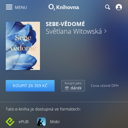
MENU
SEBE-VĚDOMÉ
Světlana Witowská
Koupit jako
KOUPIT ZA 359 KČ
Cena včetně DPH
dárek
Tato e-kniha je dostupná ve formátech:
ePUB
Mobi