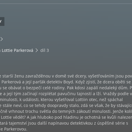
Y
 Lottie Parkerová
díl 3
e starší ženu zavražděnou v domě své dcery, vyšetřováním jsou po
 Parkerová a její parťák detektiv Boyd. Když zjistí, že dcera oběti se
 se obávat o bezpečí celé rodiny. Pak kdosi zapálí nedaleký dům. 
ie a její tým začínají rozplétat pavučinu tajností a lží. Vraždy podle
nulosti, k události, kterou vyšetřoval Lottiin otec, než spáchal
 stále neví, co se tehdy doopravdy stalo, zdá se však, že by stávajíc
ně vrhnout trochu světla do temných zákoutí minulosti. Jenže koli
 Lottie vědět? A jak hluboko pod hladinu je ochotná se kvůli naleze
tará tajemství jsou další napínavou detektivkou z úspěšné série s
ie Parkerovou.