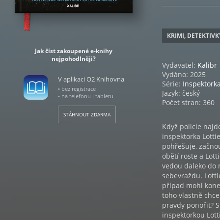
KRIMI, DETEKTIVK
Jak číst zakoupené e-knihy
nejpohodlněji?
Vydavatel:
Kalibr
Vydáno: 2025
V aplikaci O2 Knihovna
Série:
Inspektorka
• bez registrace
Jazyk: český
• na telefonu i tabletu
Počet stran: 360
STÁHNOUT ZDARMA
Když policie najd
inspektorka Lottie
pohřešuje, začnou
obětí roste a Lott
vedou daleko do mi
sebevraždu. Lottie
případ mohl koneč
toho vlastně chce
pravdy ponořit? S
inspektorkou Lott