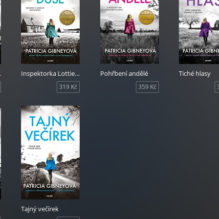
ední zrada
Inspektorka Lottie Parkerová 7: Zlomené duše
Pohřbení andělé
Tiché hlasy
319 Kč
359 Kč
Tajný večírek