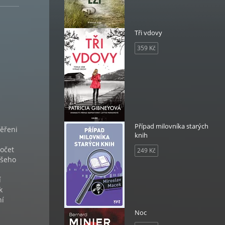
Tři vdovy
359 Kč
Případ milovníka starých
věřeni
knih
Počet
249 Kč
 všeho
í
k
ní
Noc