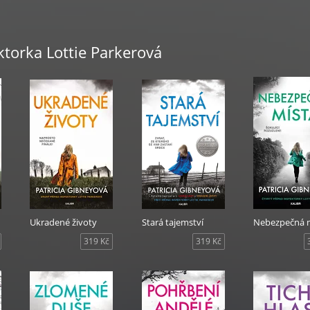
ktorka Lottie Parkerová
Ukradené životy
Stará tajemství
Nebezpečná 
319 Kč
319 Kč