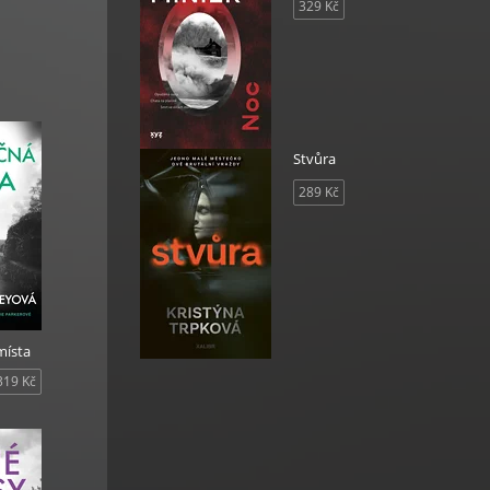
329 Kč
Stvůra
289 Kč
místa
319 Kč