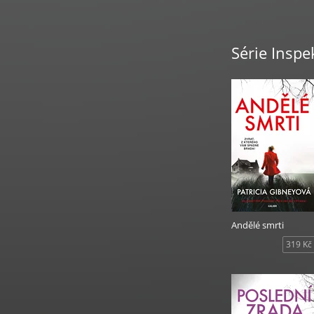
Série Inspe
Andělé smrti
319 Kč