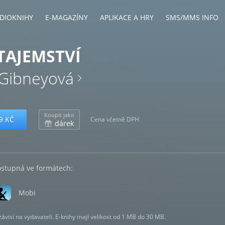
DIOKNIHY
E-MAGAZÍNY
APLIKACE A HRY
SMS/MMS INFO
TAJEMSTVÍ
 Gibneyová
Koupit jako
9 KČ
Cena včetně DPH
dárek
ostupná ve formátech:
Mobi
visí na vydavateli. E-knihy mají velikost od 1 MB do 30 MB.