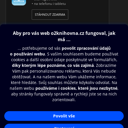
• na telefonu i tabletu
STÁHNOUT ZDARMA
Obsah ke stažení
Moje O2 Knihovna
Další zábava
© O2 Czech Republic a.s.
Nákupní řád
Přístupnost
Aplikace O2 Knihovna
Zásady zpracování osobních údajů