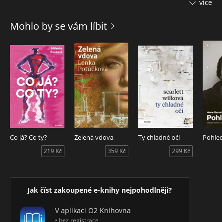
více
znovu ožily. Postupně však začne zjišťovat, že ne všechno
možná bylo tak, jak si myslela. Co všechno se změní, až
Mohlo by se vám líbit
pravda konečně vyjde na povrch? Mohlo by snad tohle léto
přinést i něco víc?
Co já? Co ty?
Zelená vdova
Ty chladné oči
Pohle
219 Kč
359 Kč
299 Kč
Jak číst zakoupené e-knihy nejpohodlněji?
V aplikaci O2 Knihovna
• bez registrace