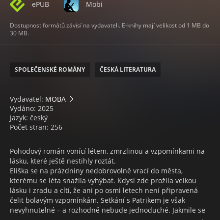
ePUB
Mobi
Dostupnost formátů závisí na vydavateli. E-knihy mají velikost od 1 MB do
30 MB.
SPOLEČENSKÉ ROMÁNY
ČESKÁ LITERATURA
Vydavatel:
MOBA
Vydáno: 2025
Jazyk: český
Počet stran: 256
Pohodový román vonící létem, zmrzlinou a vzpomínkami na
lásku, které ještě nestihly roztát.
Eliška se na prázdniny nedobrovolně vrací do města,
kterému se léta snažila vyhýbat. Kdysi zde prožila velkou
lásku i zradu a cítí, že ani po osmi letech není připravená
čelit bolavým vzpomínkám. Setkání s Patrikem je však
nevyhnutelné – a rozhodně nebude jednoduché. Jakmile se
Eliška ocitne v dobře známém prostředí, všechny city jako by