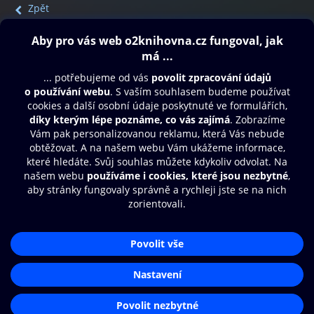
Zpět
Obsah ke stažení
Moje O2 Knihovna
Další zábava
© O2 Czech Republic a.s.
Nákupní řád
Přístupnost
Aplikace O2 Knihovna
Zásady zpracování osobních údajů
Čti a poslouchej své e-knihy a
Cookies
audioknihy rychleji a pohodlněji.
Nastavení cookies