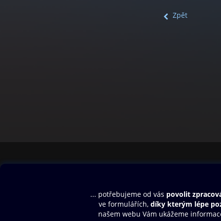
Zpět
Obsah ke stažení
Moje O2 Knih
Uvítací melodie
Přihlásit se
Aplikace a hry
E-knihy
Dárkový poukaz
SMS/MMS Info
Audioknihy
Nápověda
Blog