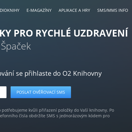
DIOKNIHY
E-MAGAZÍNY
APLIKACE A HRY
SMS/MMS INFO
KY PRO RYCHLÉ UZDRAVENÍ
v Špaček
ování se přihlaste do O2 Knihovny
o potřebujeme kvůli přiřazení položky do Vaší knihovny. Po
lefonního čísla obdržíte SMS s jednorázovým kódem pro