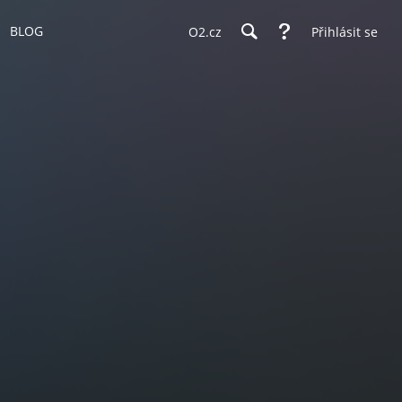
BLOG
O2.cz
Přihlásit se