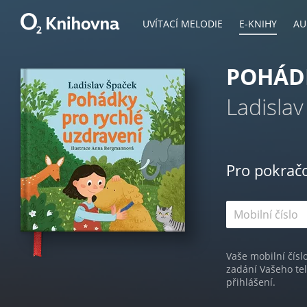
UVÍTACÍ MELODIE
E-KNIHY
AU
POHÁD
Ladisla
Pro pokrač
Vaše mobilní čísl
zadání Vašeho te
přihlášení.