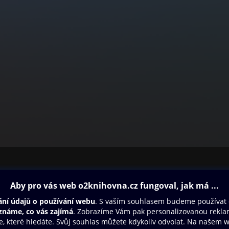
ovna
Další zábava
Oneplay
Oneplay Originály
Sport