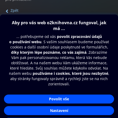
Zpět
Obsah ke stažení
Moje O2 Knihovna
Další zábava
© O2 Czech Republic a.s.
Nákupní řád
Přístupnost
Aplikace O2 Knihovna
Zásady zpracování osobních údajů
Čti a poslouchej své e-knihy a
Cookies
audioknihy rychleji a pohodlněji.